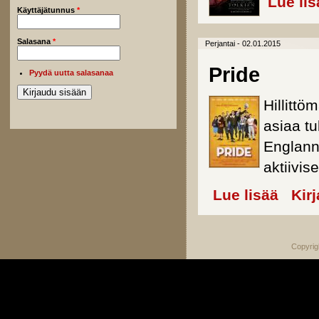
Lue lis
Käyttäjätunnus
*
Salasana
*
Perjantai - 02.01.2015
Pride
Pyydä uutta salasanaa
Hillittö
asiaa tu
Englanni
aktiivis
Lue lisää
about Pri
Kir
Copyrig