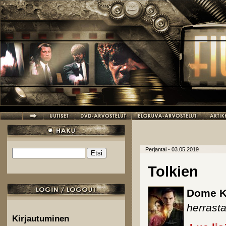
Hyppää pääsisältöön
Perjantai - 03.05.2019
Etsi
Hakulomake
Tolkien
Dome K
herrast
Kirjautuminen