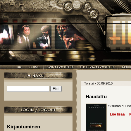
Hyppää pääsisältöön
Torstai - 30.09.2010
Etsi
Hakulomake
Haudattu
Sisukas duunar
Lue lisää
abo
K
Kirjautuminen