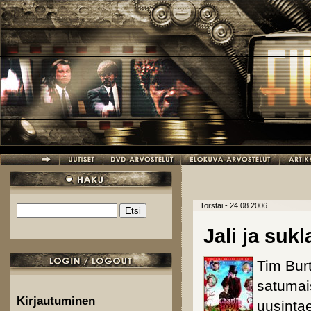
Hyppää pääsisältöön
Torstai - 24.08.2006
Etsi
Hakulomake
Jali ja suk
Tim Bur
satumais
Kirjautuminen
uusinta