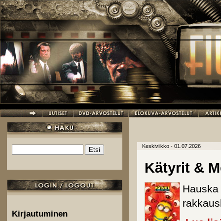
Hyppää pääsisältöön
Keskiviikko - 01.07.2026
Etsi
Hakulomake
Kätyrit & M
Hauska 
rakkausk
Kirjautuminen