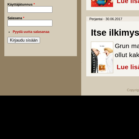
Lue lis
Käyttäjätunnus
*
Salasana
*
Perjantai - 30.06.2017
Itse ilkimys
Pyydä uutta salasanaa
Grun ma
ollut ka
Lue lis
Copyrig