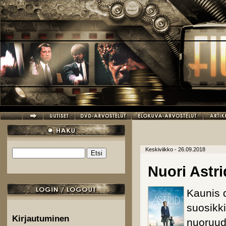
Hyppää pääsisältöön
Keskiviikko - 26.09.2018
Etsi
Hakulomake
Nuori Astri
Kaunis 
suosikk
Kirjautuminen
nuoruud