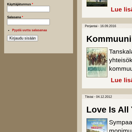
Käyttäjätunnus
*
Lue lis
Salasana
*
Perjantai - 16.09.2016
Pyydä uutta salasanaa
Kommuuni
Tanskal
yhteisö
kommuun
Lue lis
Tiistai - 04.12.2012
Love Is Al
Sympaat
monimuo