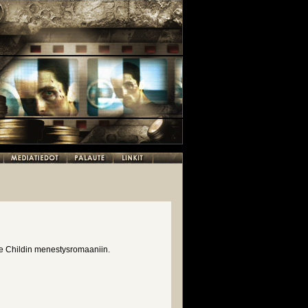
Lee Childin menestysromaaniin.