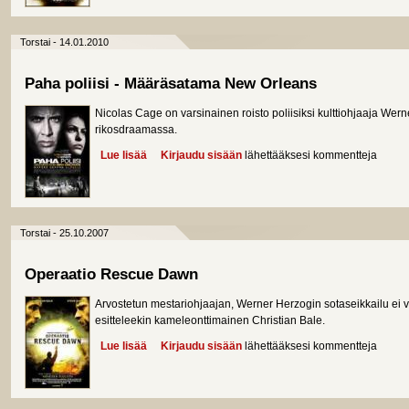
Torstai - 14.01.2010
Paha poliisi - Määräsatama New Orleans
Nicolas Cage on varsinainen roisto poliisiksi kulttiohjaaja Wer
rikosdraamassa.
Lue lisää
about Paha poliisi - Määräsatama New Orleans
Kirjaudu sisään
lähettääksesi kommentteja
Torstai - 25.10.2007
Operaatio Rescue Dawn
Arvostetun mestariohjaajan, Werner Herzogin sotaseikkailu ei
esitteleekin kameleonttimainen Christian Bale.
Lue lisää
about Operaatio Rescue Dawn
Kirjaudu sisään
lähettääksesi kommentteja