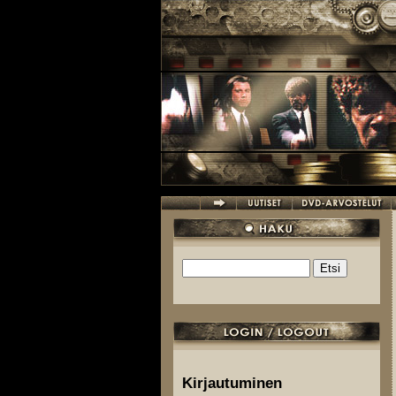
Hyppää pääsisältöön
Etsi
Hakulomake
Kirjautuminen