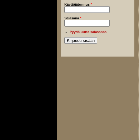
Käyttäjätunnus
*
Salasana
*
Pyydä uutta salasanaa