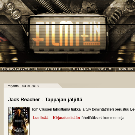
Perjantai - 04.01.2013
Jack Reacher - Tappajan jäljillä
Tom Cruisen tähdittämä tiukka ja tyly toimintatrilleri perustuu 
Lue lisää
about Jack Reacher - Tappajan jäljillä
Kirjaudu sisään
lähettääksesi kommentteja