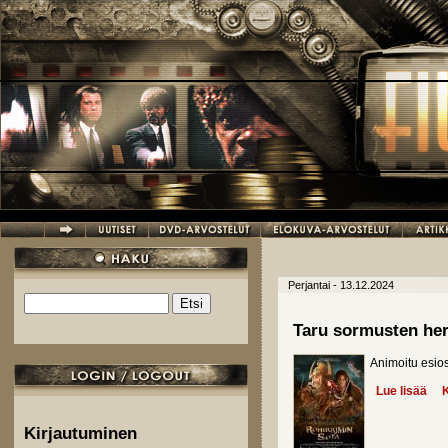
Hyppää pääsisältöön
Perjantai - 13.12.2024
Etsi
Hakulomake
Taru sormusten her
Animoitu esio
Lue lisää
abo
K
Kirjautuminen