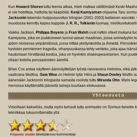
Kun
Howard Shoren
tuttu teema alkaa, mieli matkaa välittömästi Keski-Maaha
ei ole hobitteja, haltioita tai kääpiöitä.
Kenji Kamiyaman
ohjaama
Taru sormus
Jacksonin
tekemän huippusuositun trilogian (2001-2003) kaltainen epookki, v
muodossa kerrottu kapea kappale
J. R. R., Tolkienin
luomaa, mielikuvitukselli
Vaikka Jackson,
Philippa Boyens
ja
Fran Walsh
ovat nytkin olleet mukana tu
Kamiyama, joka on joukkoineen luonut upean maailman, jossa animetyyliin kak
aidon oloisessa ympäristössä, jossa riittää yksityiskohtia ja ihmeitä. Piirroste
hyvinkin perinteinen tragedia, vihanpuuskassa tehty veriteko, joka ajaa is
hautomaan hirvittävää kostoa, joka on hyvinkin shakespearelainen. Kun joukk
ollaan todella perusasioiden äärellä.
e/tt14824600/fullcredits/?
Brian Cox antaa näytteen ääninäyttelijän työstä raivoavana Helmina, eikä j
vaativana Wulfina.
Gaia Wise
on Helmin tytär Héra ja
Shaun Dooley
Wulfin is
äänenään Jacksonin trilogiasta samasta roolista tuttu
Miranda Otto
. Myös le
herroissa
käyttämättä jääneitä laineja kuullaan elokuvassa.
Yhteenveto
Visioiltaan kekseliäs, mutta myös turhasti tuttu animaatio on Sormus-faneille 
tekniikkaa lukuunottamatta yllä.
Kirjaudu sisään
lähettääksesi kommentteja