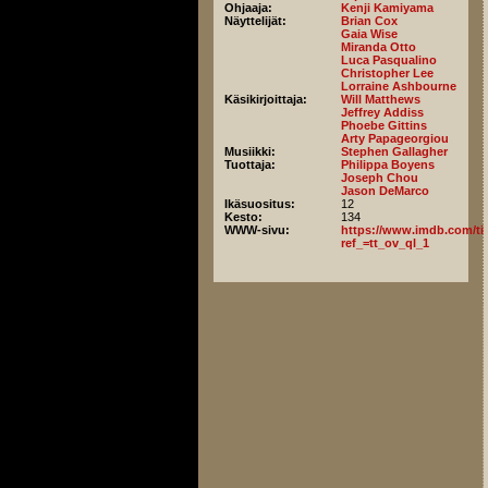
Ohjaaja:
Kenji Kamiyama
Näyttelijät:
Brian Cox
Gaia Wise
Miranda Otto
Luca Pasqualino
Christopher Lee
Lorraine Ashbourne
Käsikirjoittaja:
Will Matthews
Jeffrey Addiss
Phoebe Gittins
Arty Papageorgiou
Musiikki:
Stephen Gallagher
Tuottaja:
Philippa Boyens
Joseph Chou
Jason DeMarco
Ikäsuositus:
12
Kesto:
134
WWW-sivu:
https://www.imdb.com/titl
ref_=tt_ov_ql_1