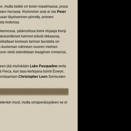
n, mutta kaikki on toisin maailmassa, jossa
ten herrasta: Rohirrimin sota
ei ole
Peter
aan täysiverinen piirretty, animen
sta historiaa.
otannossa, pääroolissa toimi ohjaaja Kenji
siulotteiset hahmot elävät rikkaassa,
kniikaltaan komean tarinan taustalla on
änsä kuoleman nähneen nuoren miehen
oon vielä sekoitetaan traaginen romanssi,
älkeen jää myöskään
Luke Pasqualino
verta
ä Freca, kun taas kertojana toimii Éowyn,
gendaarisen
Christopher Leen
Sormusten
tietenkin must, mutta omaperäisyyteen se ei