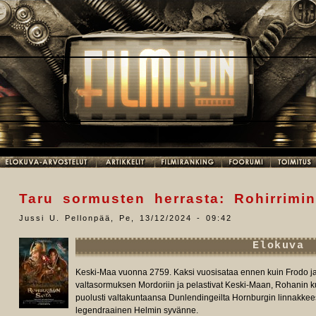
Taru sormusten herrasta: Rohirrimi
Jussi U. Pellonpää
,
Pe, 13/12/2024 - 09:42
Elokuva
Keski-Maa vuonna 2759. Kaksi vuosisataa ennen kuin Frodo ja
valtasormuksen Mordoriin ja pelastivat Keski-Maan, Rohani
puolusti valtakuntaansa Dunlendingeilta Hornburgin linnakkeess
legendraainen Helmin syvänne.