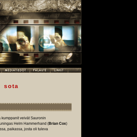
n sota
 kumppanit veivät Sauronin
n kuningas Helm Hammerhand (
Brian Cox
)
a, paikassa, josta oli tuleva