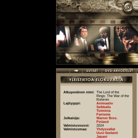
Hyppää pääsisältöön
Alkuperäinen nimi:
The Lord of the
Rings: The War of the
Rohirrim
Lajityyppi:
Animaatio
Seikkailu
Toiminta
Fantasia
Julkaisija:
Warner Bros.
Finland
Valmistusvuosi:
2024
Valmistusmaa:
Yhdysvallat
Uusi-Seelanti
Japani