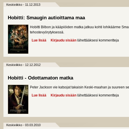
Keskiviikko - 11.12.2013
Hobitti: Smaugin autioittama maa
Hobitti Bilbon ja kääpiöiden matka jatkuu kohti lohikäärme Smau
tehostevyörytyksessä.
Lue lisää
about Hobitti: Smaugin autioittama maa
Kirjaudu sisään
lähettääksesi kommentteja
Keskiviikko - 12.12.2012
Hobitti - Odottamaton matka
Peter Jackson vie katsojat takaisin Keski-maahan ja suureen se
Lue lisää
about Hobitti - Odottamaton matka
Kirjaudu sisään
lähettääksesi kommentteja
Keskiviikko - 03.03.2010