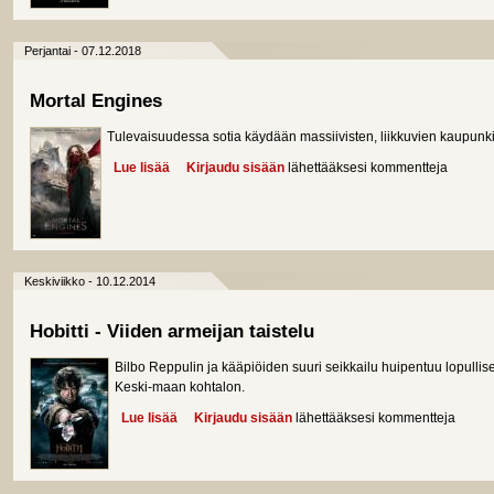
Perjantai - 07.12.2018
Mortal Engines
Tulevaisuudessa sotia käydään massiivisten, liikkuvien kaupunkie
Lue lisää
about Mortal Engines
Kirjaudu sisään
lähettääksesi kommentteja
Keskiviikko - 10.12.2014
Hobitti - Viiden armeijan taistelu
Bilbo Reppulin ja kääpiöiden suuri seikkailu huipentuu lopullis
Keski-maan kohtalon.
Lue lisää
about Hobitti - Viiden armeijan taistelu
Kirjaudu sisään
lähettääksesi kommentteja