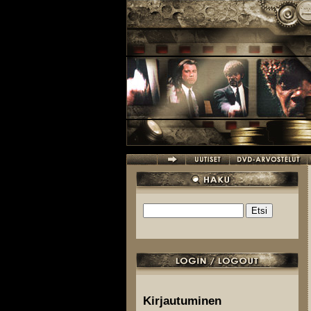
Hyppää pääsisältöön
Etsi
Hakulomake
Kirjautuminen