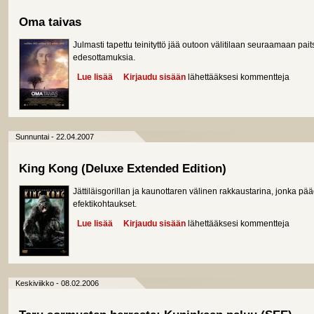
Oma taivas
Julmasti tapettu teinityttö jää outoon välitilaan seuraamaan p
edesottamuksia.
Lue lisää
about Oma taivas
Kirjaudu sisään
lähettääksesi kommentteja
Sunnuntai - 22.04.2007
King Kong (Deluxe Extended Edition)
Jättiläisgorillan ja kaunottaren välinen rakkaustarina, jonka 
efektikohtaukset.
Lue lisää
about King Kong (Deluxe Extended Edition)
Kirjaudu sisään
lähettääksesi kommentteja
Keskiviikko - 08.02.2006