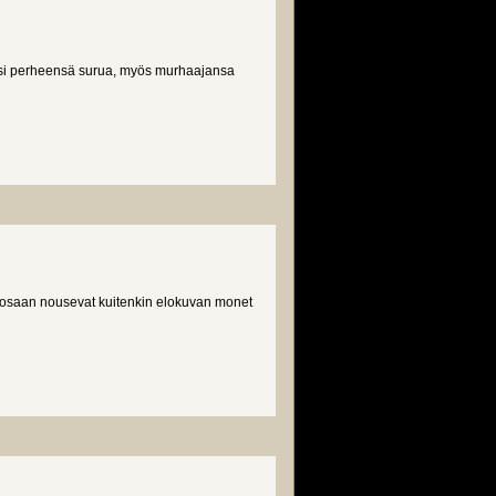
aitsi perheensä surua, myös murhaajansa
pääosaan nousevat kuitenkin elokuvan monet