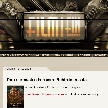
Perjantai - 13.12.2024
Taru sormusten herrasta: Rohirrimin sota
Animoitu esiosa
Sormusten herra
-saagalle.
Lue lisää
about Taru sormusten herrasta: Rohirrimin sota
Kirjaudu sisään
lähettääksesi kommentteja