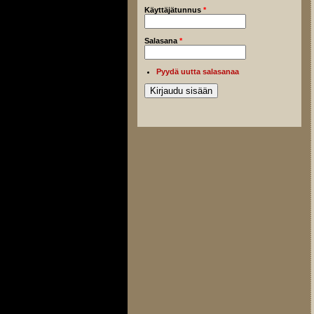
Käyttäjätunnus
*
Salasana
*
Pyydä uutta salasanaa