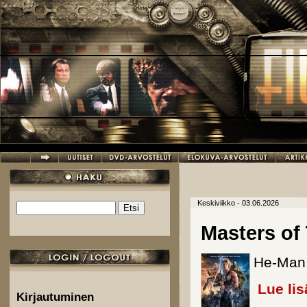
Hyppää pääsisältöön
Keskiviikko - 03.06.2026
Etsi
Hakulomake
Masters of
He-Man 
Lue lis
Kirjautuminen