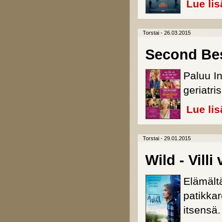
Lue lis
Torstai - 26.03.2015
Second Bes
Paluu I
geriatris
Lue lis
Torstai - 29.01.2015
Wild - Villi
Elämält
patikkar
itsensä.