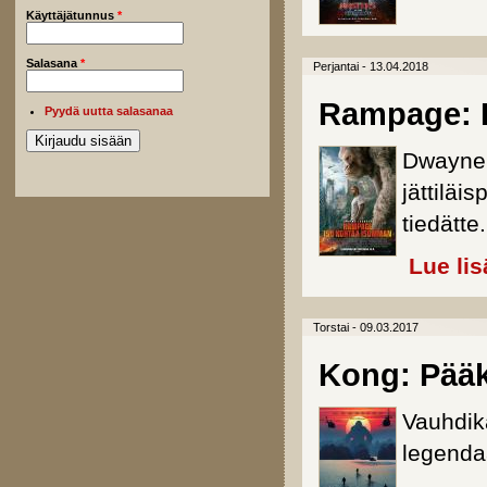
Käyttäjätunnus
*
Salasana
*
Perjantai - 13.04.2018
Rampage: 
Pyydä uutta salasanaa
Dwayne 
jättiläi
tiedätte.
Lue lis
Torstai - 09.03.2017
Kong: Pääk
Vauhdik
legendaa