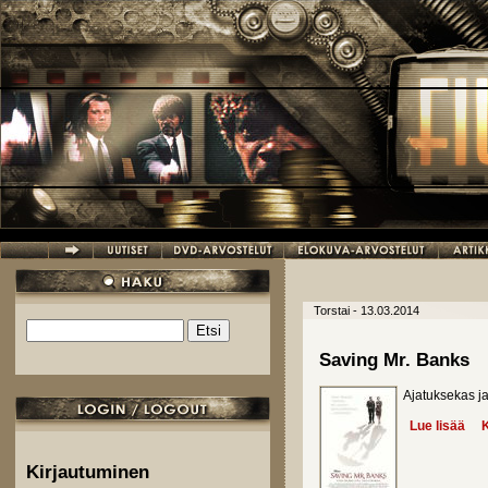
Hyppää pääsisältöön
Torstai - 13.03.2014
Etsi
Hakulomake
Saving Mr. Banks
Ajatuksekas j
Lue lisää
abo
K
Kirjautuminen