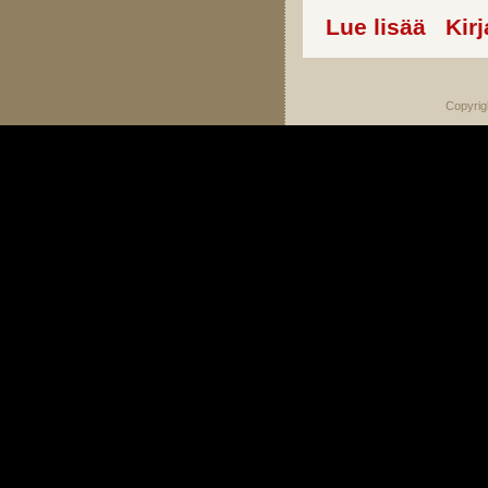
Lue lisää
about Day
Kir
Copyrig