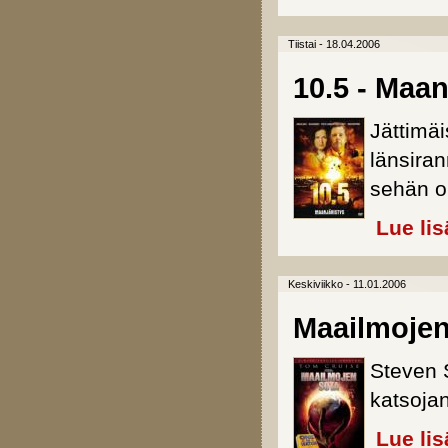
Tiistai - 18.04.2006
10.5 - Maan
Jättimäi
länsira
sehän ol
Lue lis
Keskiviikko - 11.01.2006
Maailmojen 
Steven S
katsojan
Lue lis