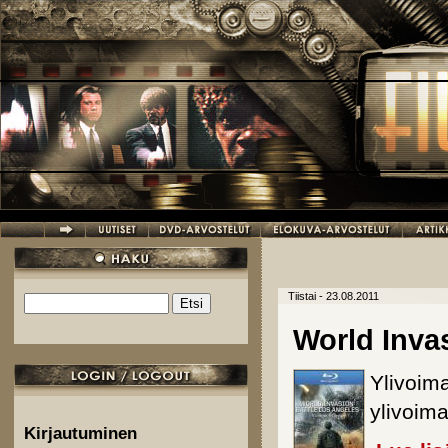
Hyppää pääsisältöön
Tiistai - 23.08.2011
Etsi
Hakulomake
World Invas
Ylivoim
ylivoima
Kirjautuminen