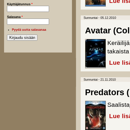
Lue lis
Käyttäjätunnus
*
Salasana
*
Sunnuntai - 05.12.2010
Avatar (Col
Pyydä uutta salasanaa
Keräilij
takaista
Lue lis
Sunnuntai - 21.11.2010
Predators (
Saalista
Lue lis