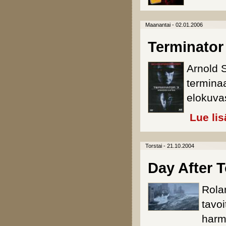
Maanantai - 02.01.2006
Terminator
Arnold 
termina
elokuva
Lue lis
Torstai - 21.10.2004
Day After 
Rola
tavoi
harmi