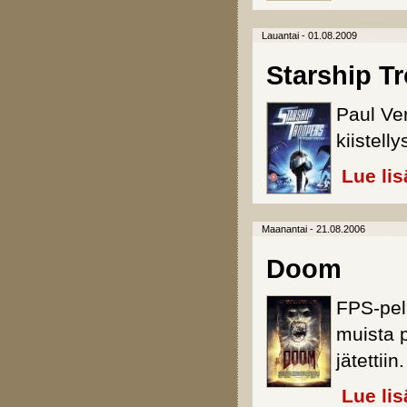
Lauantai - 01.08.2009
Starship Tr
Paul Ve
kiistell
Lue lis
Maanantai - 21.08.2006
Doom
FPS-pel
muista p
jätettiin.
Lue lis