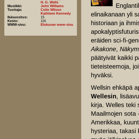
H. G. Wells
Englantil
Musiikki:
John Williams
Tuottaja:
Colin Wilson
elinaikanaan yli s
Kathleen Kennedy
Ikäsuositus:
15
Kesto:
116
historiaan ja ihm
WWW-sivu:
Elokuvan www-sivu
apokalyptisfuturi
eräiden sci-fi-ge
Aikakone
,
Näkym
päätyivät kaikki p
tieteisteemoja, jo
hyväksi.
Wellsin ehkäpä a
Wellesin
, lisäav
kirja. Welles tek
Maailmojen sota -k
Amerikkaa, kuunte
hysteriaa, takasi