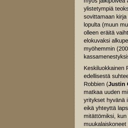
myös jälkipolvea a
ylistetympiä teok
sovittamaan kirja 
lopulta (muun m
olleen eräitä vaih
elokuvaksi alkupe
myöhemmin (2005) 
kassamenestyksi
Keskiluokkainen R
edellisestä suhte
Robbien (
Justin
matkaa uuden mie
yritykset hyvänä 
eikä yhteyttä lap
mitättömiksi, ku
muukalaiskoneet 