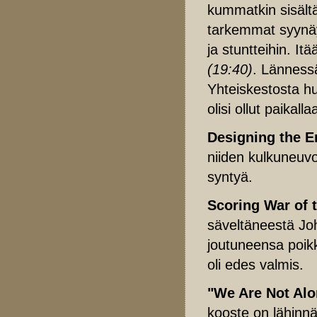
kummatkin sisältä
tarkemmat syynäyk
ja stuntteihin. It
(19:40)
. Länness
Yhteiskestosta hu
olisi ollut paikalla
Designing the E
niiden kulkuneuvo
syntyä.
Scoring War of 
säveltäneestä Joh
joutuneensa poik
oli edes valmis.
"We Are Not Alo
kooste on lähinnä