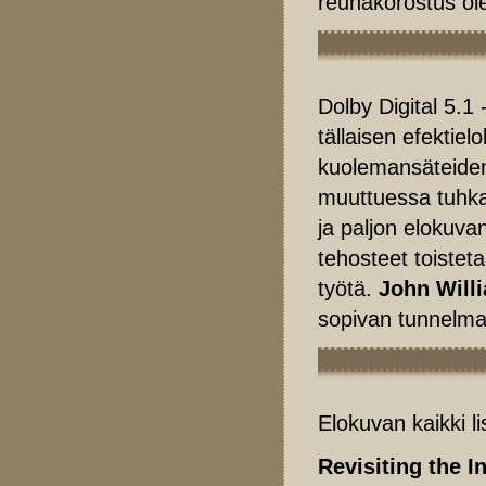
reunakorostus ol
Dolby Digital 5.1
tällaisen efektie
kuolemansäteiden
muuttuessa tuhka
ja paljon elokuv
tehosteet toistet
työtä.
John Will
sopivan tunnelmall
Elokuvan kaikki lis
Revisiting the I