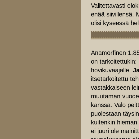
Valitettavasti elo
enää siivillensä. 
olisi kyseessä he
Anamorfinen 1.85:
on tarkoitettukin:
hovikuvaajalle,
J
itsetarkoitettu t
vastakkaiseen lei
muutaman vuode
kanssa. Valo peit
puolestaan täysi
kuitenkin hieman
ei juuri ole main