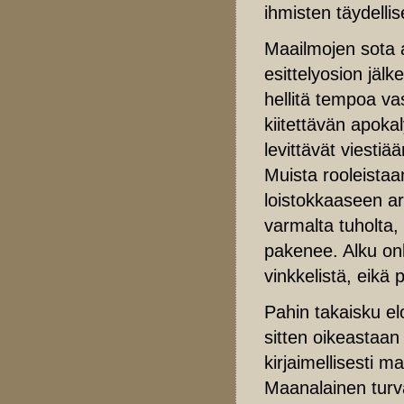
ihmisten täydelli
Maailmojen sota 
esittelyosion jäl
hellitä tempoa va
kiitettävän apoka
levittävät viesti
Muista rooleistaa
loistokkaaseen ar
varmalta tuholta,
pakenee. Alku onk
vinkkelistä, eikä 
Pahin takaisku elo
sitten oikeastaa
kirjaimellisesti m
Maanalainen turv