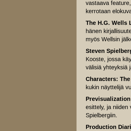
vastaava feature,
kerrotaan elokuv
The H.G. Wells 
hänen kirjallisuu
myös Wellsin jälke
Steven Spielberg
Kooste, jossa kä
välisiä yhteyksiä j
Characters: The 
kukin näyttelijä v
Previsualization
esittely, ja niide
Spielbergiin.
Production Diar