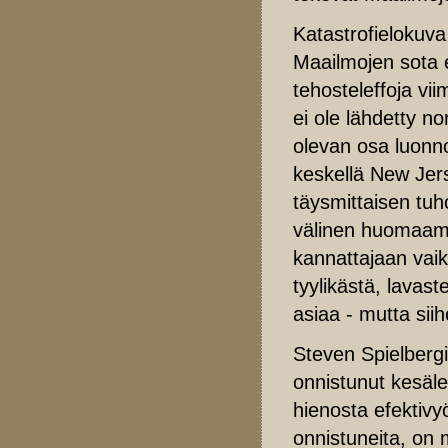
Katastrofielokuva 
Maailmojen sota e
tehosteleffoja vii
ei ole lähdetty n
olevan osa luonno
keskellä New Jers
täysmittaisen tuh
välinen huomaam
kannattajaan vai
tyylikästä, lavast
asiaa - mutta siih
Steven Spielbergi
onnistunut kesälef
hienosta efektivyö
onnistuneita, on 