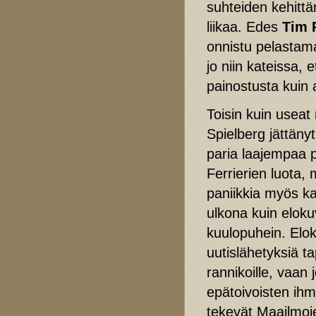
suhteiden kehitt
liikaa. Edes
Tim 
onnistu pelastam
jo niin kateissa,
painostusta kuin a
Toisin kuin useat
Spielberg jättäny
paria laajempaa 
Ferrierien luota,
paniikkia myös k
ulkona kuin eloku
kuulopuhein. Elok
uutislähetyksiä t
rannikoille, vaan
epätoivoisten ihm
tekevät Maailmoj