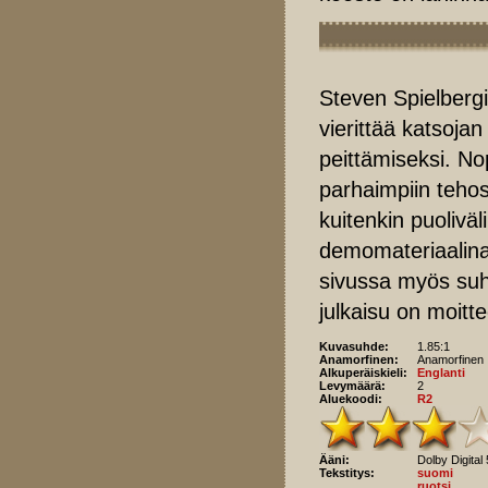
Steven Spielbergi
vierittää katsojan
peittämiseksi. N
parhaimpiin tehos
kuitenkin puolivä
demomateriaalina 
sivussa myös suhte
julkaisu on moitt
Kuvasuhde:
1.85:1
Anamorfinen:
Anamorfinen
Alkuperäiskieli:
Englanti
Levymäärä:
2
Aluekoodi:
R2
Ääni:
Dolby Digital
Tekstitys:
suomi
ruotsi