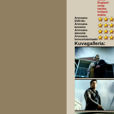
Englanti
norja
tanska
hollanti
arabia
Arvosana
DVD:lle:
Arvosana
kuvasta:
Arvosana
äänestä:
Arvosana
bonusmateriaaleista:
Kuvagalleria: