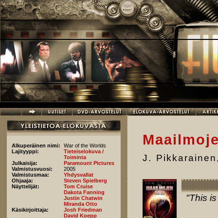
Hyppää pääsisältöön
Maailmoje
Alkuperäinen nimi:
War of the Worlds
Lajityyppi:
Tieteiselokuva /
J. Pikkarainen
Toiminta
Julkaisija:
Paramount Pictures
Valmistusvuosi:
2005
Valmistusmaa:
Yhdysvallat
Ohjaaja:
Steven Spielberg
Näyttelijät:
Tom Cruise
Dakota Fanning
"This i
Justin Chatwin
Miranda Otto
Käsikirjoittaja:
Josh Friedman
David Koepp