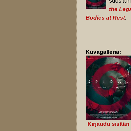
suositu
the Leg
.
Bodies at Rest
Kuvagalleria:
Kirjaudu sisään