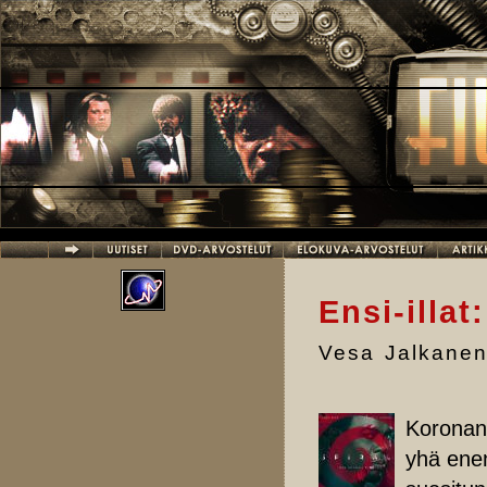
Hyppää pääsisältöön
Ensi-illat
Vesa Jalkane
Koronan 
yhä ene