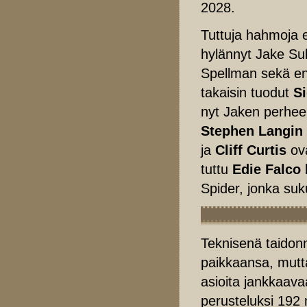
2028.
Tuttuja hahmoja 
hylännyt Jake Sul
Spellman sekä en
takaisin tuodut
S
nyt Jaken perhee
Stephen Langin
ja
Cliff Curtis
ova
tuttu
Edie Falco
Spider, jonka suk
Teknisenä taido
paikkaansa, mutta
asioita jankkaava
perusteluksi 192 m