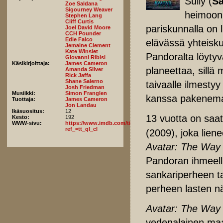
Sully (
S
Zoe Saldana
Sigourney Weaver
heimoon 
Stephen Lang
Cliff Curtis
pariskunnalla on 
Joel David Moore
CCH Pounder
Edie Falco
elävässä yhteisku
Jemaine Clement
Kate Winslet
Pandoralta löytyv
Giovanni Ribisi
Käsikirjoittaja:
James Cameron
planeettaa, sillä
Amanda Silver
Rick Jaffa
Shane Salerno
taivaalle ilmestyy
Josh Friedman
Musiikki:
Simon Franglen
kanssa pakenemaa
Tuottaja:
James Cameron
Jon Landau
Ikäsuositus:
12
13 vuotta on saa
Kesto:
192
WWW-sivu:
https://www.imdb.com/title/tt1630029/fullcredits/?
ref_=tt_ql_cl
(2009), joka lien
Avatar: The Way
Pandoran ihmeelli
sankariperheen t
perheen lasten n
Avatar: The Way 
vedenalainen maa