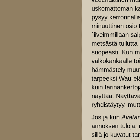
uskomattoman kau
pysyy kerronnalli
minuuttinen osio t
´iiveimmillaan sa
metsästä tullutta 
suopeasti. Kun mi
valkokankaalle to
hämmästely muuttu
tarpeeksi Wau-el
kuin tarinankertoj
näyttää. Näyttävä
ryhdistäytyy, mut
Jos ja kun
Avatar
annoksen tuloja, 
sillä jo kuvatut t