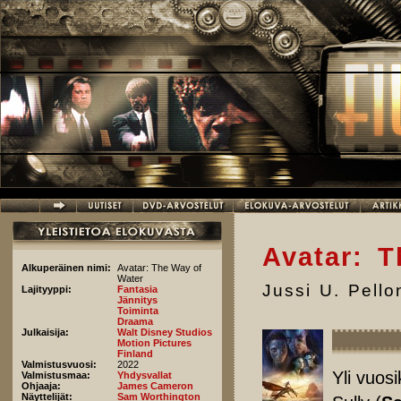
Hyppää pääsisältöön
Avatar: 
Alkuperäinen nimi:
Avatar: The Way of
Water
Jussi U. Pell
Lajityyppi:
Fantasia
Jännitys
Toiminta
Draama
Julkaisija:
Walt Disney Studios
Motion Pictures
Finland
Valmistusvuosi:
2022
Yli vuos
Valmistusmaa:
Yhdysvallat
Ohjaaja:
James Cameron
Näyttelijät:
Sam Worthington