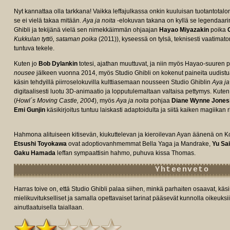
Nyt kannattaa olla tarkkana! Vaikka leffajulkassa onkin kuuluisan tuotantotalon
se ei vielä takaa mitään.
Aya ja noita
-elokuvan takana on kyllä se legendaari
Ghibli ja tekijänä vielä sen nimekkäimmän ohjaajan
Hayao Miyazakin
poika
Kukkulan tyttö, sataman poika
(2011)), kyseessä on tylsä, teknisesti vaatimato
tuntuva tekele.
e/tt12441478/fullcredits/?
Kuten jo
Bob Dylankin
totesi, ajathan muuttuvat, ja niin myös Hayao-suuren 
nousee
jälkeen vuonna 2014, myös Studio Ghibli on kokenut paineita uudistua. 
käsin tehdyillä piirroselokuvilla kulttiasemaan nousseen Studio Ghiblin
Aya ja
digitaalisesti luotu 3D-animaatio ja lopputulemaltaan valtaisa pettymys. Kuten 
(
Howl´s Moving Castle, 2004
), myös
Aya ja noita
pohjaa
Diane Wynne Jones
Emi Gunjin
käsikirjoitus tuntuu laiskasti adaptoidulta ja siitä kaiken magiikan r
Hahmona alituiseen kitisevän, kiukuttelevan ja kieroilevan Ayan äänenä on 
Etsushi Toyokawa
ovat adoptiovanhmemmat Bella Yaga ja Mandrake,
Yu Sai
Gaku Hamada
leffan sympaattisin hahmo, puhuva kissa Thomas.
Yhteenveto
Harras toive on, että Studio Ghibli palaa siihen, minkä parhaiten osaavat, käsi
mielikuvitukselliset ja samalla opettavaiset tarinat pääsevät kunnolla oikeuksi
ainutlaatuisella taiallaan.