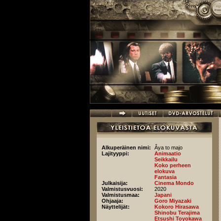
Hyppää pääsisältöön
Alkuperäinen nimi:
Âya to majo
Lajityyppi:
Animaatio
Seikkailu
Koko perheen
elokuva
Fantasia
Julkaisija:
Cinema Mondo
Valmistusvuosi:
2020
Valmistusmaa:
Japani
Ohjaaja:
Goro Miyazaki
Näyttelijät:
Kokoro Hirasawa
Shinobu Terajima
Etsushi Toyokawa