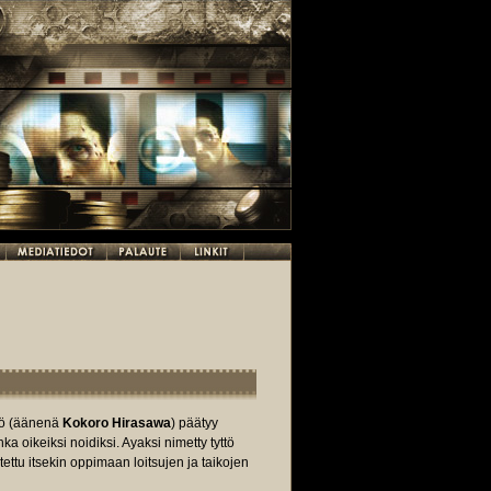
ttö (äänenä
Kokoro Hirasawa
) päätyy
a oikeiksi noidiksi. Ayaksi nimetty tyttö
tu itsekin oppimaan loitsujen ja taikojen