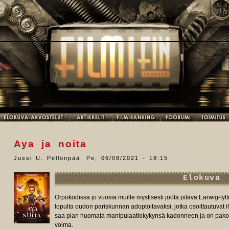
Aya ja noita
Jussi U. Pellonpää
,
Pe, 06/08/2021 - 18:15
Elokuva
Orpokodissa jo vuosia muille mystisesti jöötä pitävä Earwig-ty
lopulta oudon pariskunnan adoptoitavaksi, jotka osoittautuvat ihk
saa pian huomata manipulaatiokykynsä kadonneen ja on pakotet
voima.