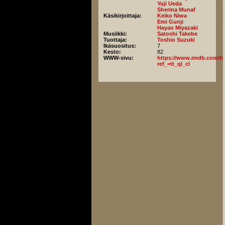
Yuji Ueda
Sherina Munaf
Käsikirjoittaja:
Keiko Niwa
Emi Gunji
Hayao Miyazaki
Musiikki:
Satoshi Takebe
Tuottaja:
Toshio Suzuki
Ikäsuositus:
7
Kesto:
82
WWW-sivu:
https://www.imdb.com/titl
ref_=tt_ql_cl