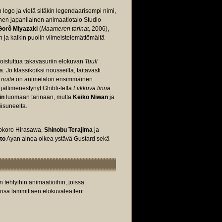
 logo ja vielä sitäkin legendaarisempi nimi,
nen japanilainen animaatiotalo Studio
Gorô Miyazaki
(
Maameren tarinat,
2006),
n ja kaikin puolin viimeistelemättömältä
poistuttua takavasuriin elokuvan
Tuuli
Jo klassikoiksi nousseilla, taitavasti
 noita
on animetalon ensimmäinen
jättimenestynyt Ghibli-leffa
Liikkuva linna
in
luomaan tarinaan, mutta
Keiko Niwan
ja
iisuneelta.
Kokoro Hirasawa,
Shinobu Terajima
ja
to
Ayan ainoa oikea ystävä Gustard sekä
n tehtyihin animaatioihin, joissa
insa lämmittäen elokuvateatterit