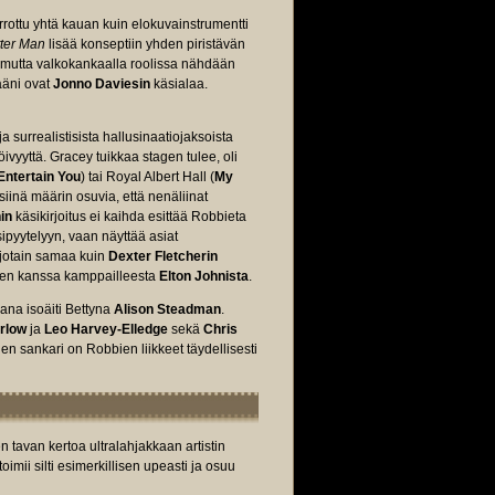
errottu yhtä kauan kuin elokuvainstrumentti
ter Man
lisää konseptiin yhden piristävän
s, mutta valkokankaalla roolissa nähdään
 ääni ovat
Jonno Daviesin
käsialaa.
a surrealistisista hallusinaatiojaksoista
ivyyttä. Gracey tuikkaa stagen tulee, oli
Entertain You
) tai Royal Albert Hall (
My
siinä määrin osuvia, että nenäliinat
nin
käsikirjoitus ei kaihda esittää Robbieta
sipyytelyyn, vaan näyttää asiat
 jotain samaa kuin
Dexter Fletcherin
nien kanssa kamppailleesta
Elton Johnista
.
ana isoäiti Bettyna
Alison Steadman
.
rlow
ja
Leo Harvey-Elledge
sekä
Chris
nen sankari on Robbien liikkeet täydellisesti
 tavan kertoa ultralahjakkaan artistin
toimii silti esimerkillisen upeasti ja osuu