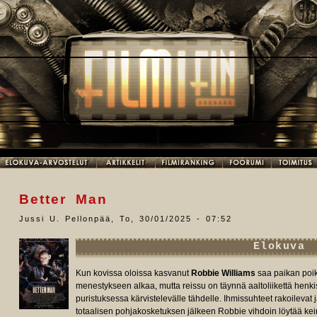
Better Man
Jussi U. Pellonpää
,
To, 30/01/2025 - 07:52
Elokuva
Kun kovissa oloissa kasvanut
Robbie Williams
saa paikan poi
menestykseen alkaa, mutta reissu on täynnä aaltoliikettä henk
puristuksessa kärvistelevälle tähdelle. Ihmissuhteet rakoileva
totaalisen pohjakosketuksen jälkeen Robbie vihdoin löytää ke