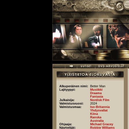
Hyppää pääsisältöön
Alkuperäinen nimi:
Better Man
Lajityyppi:
Musiikki
Draama
Fantasia
Julkaisija:
Nordisk Film
Valmistusvuosi:
2024
Valmistusmaa:
Iso-Britannia
Yhdysvallat
Kiina
Ranska
Australia
Ohjaaja:
Michael Gracey
Näyttelijät:
Robbie Williams