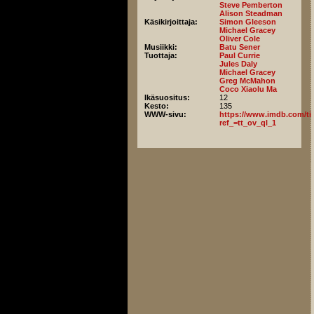
Steve Pemberton
Alison Steadman
Käsikirjoittaja:
Simon Gleeson
Michael Gracey
Oliver Cole
Musiikki:
Batu Sener
Tuottaja:
Paul Currie
Jules Daly
Michael Gracey
Greg McMahon
Coco Xiaolu Ma
Ikäsuositus:
12
Kesto:
135
WWW-sivu:
https://www.imdb.com/titl
ref_=tt_ov_ql_1