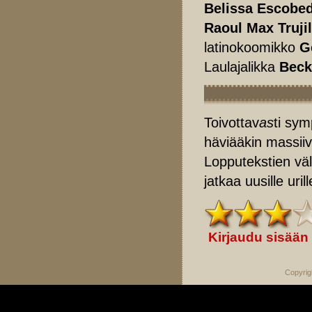
Belissa Escobe
Raoul Max Trujil
latinokoomikko
G
Laulajalikka
Beck
Toivottav
as
ti sym
häviääkin massiiv
Lopputekstien välii
jatkaa uusille urill
Kirjaudu sisään
Copyrig