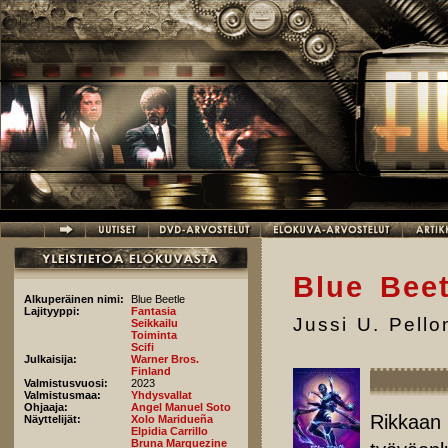
Hyppää pääsisältöön
Blue Beet
Alkuperäinen nimi:
Blue Beetle
Lajityyppi:
Fantasia
Jussi U. Pell
Seikkailu
Toiminta
Scifi
Julkaisija:
Warner Bros.
Finland
Valmistusvuosi:
2023
Valmistusmaa:
Yhdysvallat
Ohjaaja:
Angel Manuel Soto
Rikkaan 
Näyttelijät:
Xolo Maridueña
Elpidia Carrillo
Bruna Marquezine