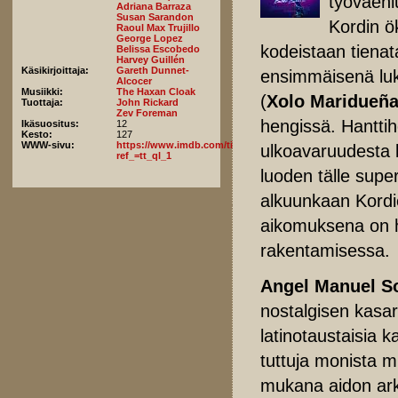
työväenl
Adriana Barraza
Susan Sarandon
Kordin ö
Raoul Max Trujillo
George Lopez
kodeistaan tienat
Belissa Escobedo
Harvey Guillén
Käsikirjoittaja:
Gareth Dunnet-
ensimmäisenä luk
Alcocer
Musiikki:
The Haxan Cloak
(
Xolo Maridueñ
Tuottaja:
John Rickard
Zev Foreman
hengissä. Hantti
Ikäsuositus:
12
Kesto:
127
WWW-sivu:
https://www.imdb.com/title/tt9362930/fullcredits/?
ulkoavaruudesta l
ref_=tt_ql_1
luoden tälle supe
alkuunkaan Kordie
aikomuksena on h
rakentamisessa.
Angel Manuel S
nostalgisen kasa
latinotaustaisia k
tuttuja monista m
mukana aidon arki