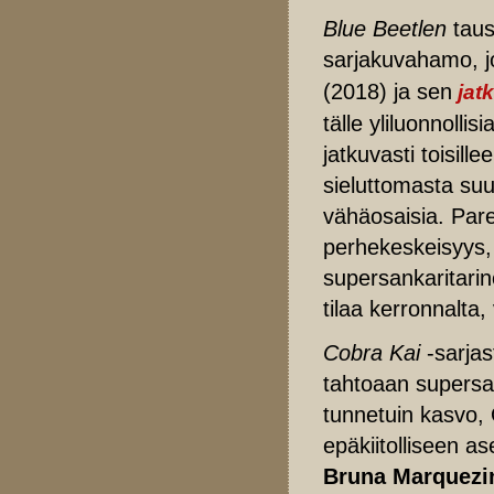
Blue Beetlen
taus
sarjakuvahamo, j
(2018) ja sen
jat
tälle yliluonnoll
jatkuvasti toisil
sieluttomasta suu
vähäosaisia. Par
perhekeskeisyys,
supersankaritarino
tilaa kerronnalt
Cobra Kai
-sarjas
tahtoaan supersa
tunnetuin kasvo,
epäkiitolliseen 
Bruna Marquezi