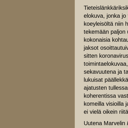
Tieteislänkkäriksi
elokuva, jonka j
koeyleisöltä niin
tekemään paljon 
kokonaisia kohta
jaksot osoittautui
sitten koronavir
toimintaelokuvaa
sekavuutena ja t
lukuisat päällekk
ajatusten tulless
koherentissa vas
komeilla visioilla
ei vielä oikein rii
Uutena Marvelin