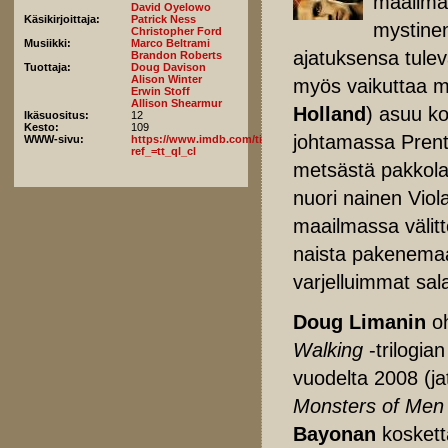
maailmas
David Oyelowo
Käsikirjoittaja:
Patrick Ness
mystinen
Christopher Ford
Musiikki:
Marco Beltrami
ajatuksensa tuleva
Brandon Roberts
Tuottaja:
Doug Davison
Alison Winter
myös vaikuttaa mui
Erwin Stoff
Allison Shearmur
Holland
) asuu ko
Ikäsuositus:
12
Kesto:
109
johtamassa Prenti
WWW-sivu:
https://www.imdb.com/title/tt2076822/fullcredits/?
ref_=tt_ql_cl
metsästä pakkola
nuori nainen Viola
maailmassa välit
naista pakenemaa
varjelluimmat sal
Doug Limanin
o
Walking
-trilogi
vuodelta 2008 (j
Monsters of Men
Bayonan
kosket