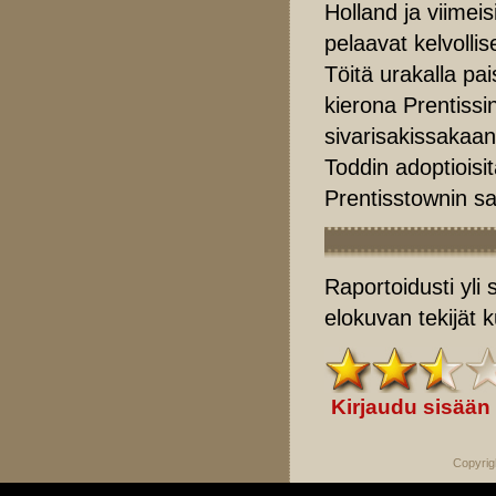
Holland ja viime
pelaavat kelvollis
Töitä urakalla p
kierona Prentissi
sivarisakissakaan
Toddin adoptioisi
Prentisstownin s
Raportoidusti yli
elokuvan tekijät k
Kirjaudu sisään
Copyrig