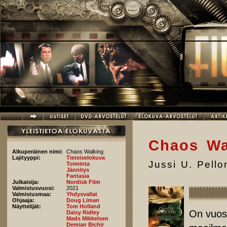
Hyppää pääsisältöön
Chaos Wa
Alkuperäinen nimi:
Chaos Walking
Lajityyppi:
Tieteiselokuva
Jussi U. Pell
Toiminta
Jännitys
Fantasia
Julkaisija:
Nordisk Film
Valmistusvuosi:
2021
Valmistusmaa:
Yhdysvallat
Ohjaaja:
Doug Liman
Näyttelijät:
Tom Holland
On vuosi
Daisy Ridley
Mads Mikkelsen
Demian Bichir