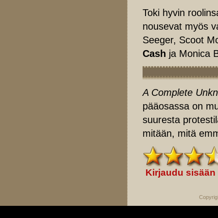
Toki hyvin roolin
nousevat myös va
Seeger, Scoot M
Cash
ja Monica 
A Complete Unk
pääosassa on musi
suuresta protesti
mitään, mitä emme
Kirjaudu sisään
Copyrig