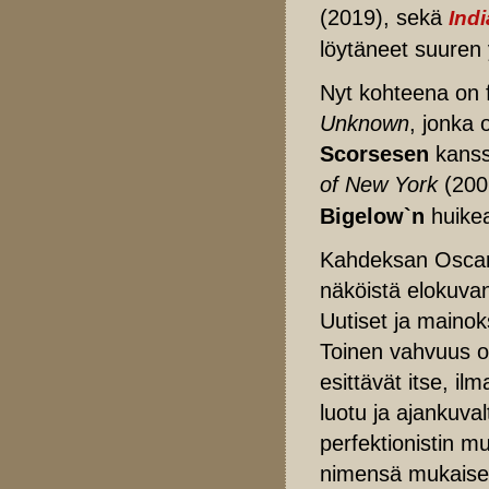
(2019), sekä
Indi
löytäneet suuren y
Nyt kohteena on 
Unknown
, jonka 
Scorsesen
kanss
of New York
(200
Bigelow`n
huike
Kahdeksan Osca
näköistä elokuva
Uutiset ja mainoks
Toinen vahvuus on 
esittävät itse, il
luotu ja ajankuva
perfektionistin m
nimensä mukaises