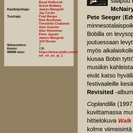
saapuu 
Boyd Holbrook
Scoot McNairy
McNair
Käsikirjoittaja:
James Mangold
Jay Cocks
Pete Seeger
(
Ed
Tuottaja:
Fred Berger
Bob Bookman
Timothée Chalamet
minnesotalaispoik
Alan Gasmer
Alex Heineman
Bobilla on levyso
Peter Jaysen
James Mangold
joutuessaan levy
Jeff Rosen
Ikäsuositus:
7
Kesto:
136
myös aikalaiskol
WWW-sivu:
https://www.imdb.com/title/tt11563598/fullcredits/?
ref_=tt_ov_ql_1
kiusaa Bobin tytt
musiikin kahleist
eivät katso hyvä
festivaaleille kes
Revisited
-albumi
Coplandilla
(1997)
kuvittamassa musi
hittielokuva
Walk 
kolme viimeisint