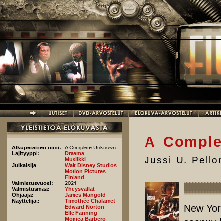
Hyppää pääsisältöön
A Compl
Alkuperäinen nimi:
A Complete Unknown
Lajityyppi:
Draama
Jussi U. Pell
Musiikki
Julkaisija:
Walt Disney Studios
Motion Pictures
Finland
Valmistusvuosi:
2024
Valmistusmaa:
Yhdysvallat
Ohjaaja:
James Mangold
Näyttelijät:
Timothée Chalamet
New Yor
Edward Norton
Elle Fanning
Monica Barbero