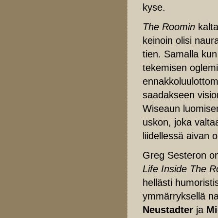
kyse.
The Roomin
kalta
keinoin olisi nau
tien. Samalla ku
tekemisen oglemi
ennakkoluulottomil
saadakseen visio
Wiseaun luomisen
uskon, joka valt
liidellessä aivan
Greg Sesteron o
Life Inside The 
hellästi humoristi
ymmärryksellä na
Neustadter
ja
Mi