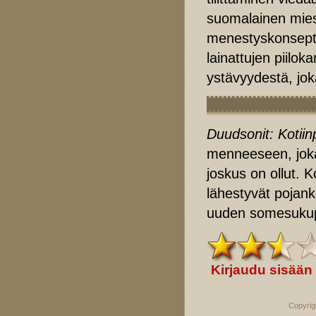
suomalainen mies 
menestyskonsept
lainattujen piilok
ystävyydestä, jo
Duudsonit: Kotiin
menneeseen, joka 
joskus on ollut. 
lähestyvät pojanko
uuden somesukupo
Kirjaudu sisään
Copyrig