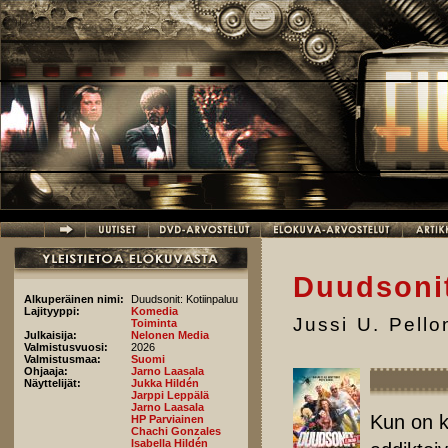
Hyppää pääsisältöön
Duudsonit
Alkuperäinen nimi:
Duudsonit: Kotiinpaluu
Lajityyppi:
Komedia
Jussi U. Pell
Toiminta
Julkaisija:
Nelonen Media
Valmistusvuosi:
2026
Valmistusmaa:
Suomi
Ohjaaja:
Jarno Laasala
Näyttelijät:
Jukka Hildén
Jarppi Leppälä
Jarno Laasala
Kun on k
HP Parviainen
Chachi Gonzales
Isabella Hildén