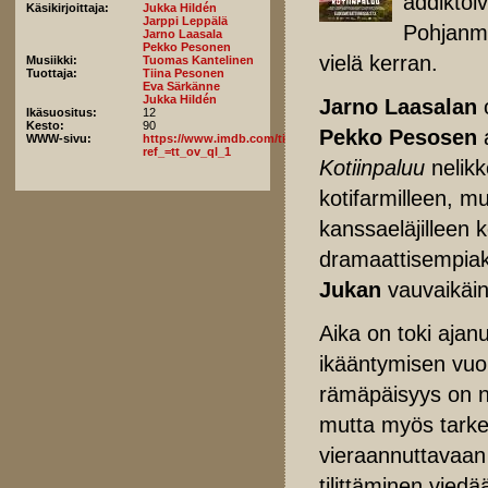
addiktoi
Käsikirjoittaja:
Jukka Hildén
Jarppi Leppälä
Pohjanm
Jarno Laasala
Pekko Pesonen
vielä kerran.
Musiikki:
Tuomas Kantelinen
Tuottaja:
Tiina Pesonen
Eva Särkänne
Jukka Hildén
Jarno Laasalan
o
Ikäsuositus:
12
Kesto:
90
Pekko Pesosen
a
WWW-sivu:
https://www.imdb.com/title/tt38593144/fullcredits/?
ref_=tt_ov_ql_1
Kotiinpaluu
nelik
kotifarmilleen, mut
kanssaeläjilleen 
dramaattisempiaki
Jukan
vauvaikäin
Aika on toki ajan
ikääntymisen vuo
rämäpäisyys on n
mutta myös tarke
vieraannuttavaan 
tilittäminen viedä