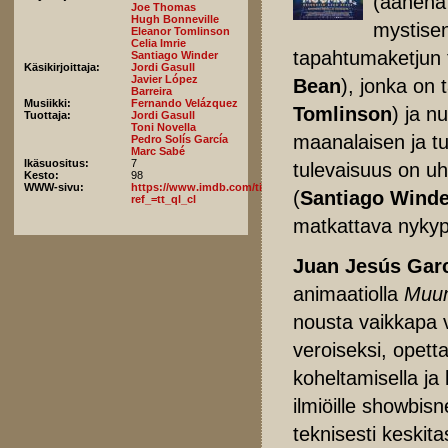
(äänen
Joe Thomas
Hugh Bonneville
mystisen
Eleanor Tomlinson
Celia Imrie
tapahtumaketjun 
Santiago Winder
Käsikirjoittaja:
Jordi Gasull
Javier López
Bean
), jonka on 
Barreira
Musiikki:
Fernando Velázquez
Tomlinson
) ja n
Tuottaja:
Jordi Gasull
Toni Novella
maanalaisen ja t
Pedro Solís García
Marc Sabé
Ikäsuositus:
7
tulevaisuus on uh
Kesto:
98
WWW-sivu:
https://www.imdb.com/title/tt23177868/fullcredits/?
(
Santiago Winde
ref_=tt_ql_cl
matkattava nykyp
Juan Jesús Gar
animaatiolla
Muum
nousta vaikkapa 
veroiseksi, opett
koheltamisella ja 
ilmiöille showbisn
teknisesti keskit