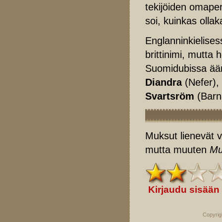
tekijöiden omaper
soi, kuinkas olla
Englanninkielises
brittinimi, mutta
Suomidubissa ä
Diandra
(Nefer),
Svartsröm
(Barn
Muksut lienevät v
mutta muuten
Mu
Kirjaudu sisään
Copyrig