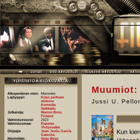
Hyppää pääsisältöön
Muumiot: 
Alkuperäinen nimi:
Mummies
Lajityyppi:
Koko perheen
Jussi U. Pell
elokuva
Komedia
Seikkailu
Julkaisija:
Warner Bros.
Finland
Valmistusvuosi:
2023
Valmistusmaa:
Espanja
Yhdysvallat
Kun kier
Ohjaaja:
Juan Jesús García
Galocha
Näyttelijät:
Sean Bean