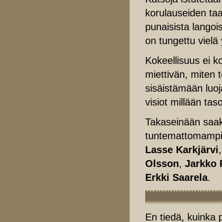
korulauseiden taa
punaisista langois
on tungettu vielä
Kokeellisuus ei k
miettivän, miten 
sisäistämään luo
visiot millään ta
Takaseinään saakk
tuntemattomampia
Lasse Karkjärvi
Olsson
,
Jarkko 
Erkki Saarela
.
En tiedä, kuinka 