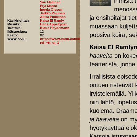
ihmisiä 
Sari Mällinen
Erja Manto
menossa 
Ingela Olsson
Jarkko Pajunen
ja ensihoitajat ti
Aliisa Pulkkinen
Käsikirjoittaja:
Kaisa El Ramly
Musiikki:
Hans Appelqvist
muassaan kuljetta
Tuottaja:
Klaus Heydemann
Ikäsuositus:
12
popsiva koira, sek
Kesto:
82
WWW-sivu:
https://www.imdb.com/title/tt18206298/fullcredits/?
ref_=tt_ql_1
Kaisa El Ramly
haaveita
on kokee
teatterista, jonne 
Irrallisista episo
ontuen risteävät
irvistelemällä. Yli
niin lähtö, lopetus
kuolema. Draama
ja haaveita
on myö
hyötykäyttää elo
Katsoja istutetaa