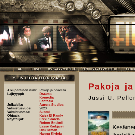
Hyppää pääsisältöön
Pakoja ja
Alkuperäinen nimi:
Pakoja ja haaveita
Lajityyppi:
Draama
Jussi U. Pell
Komedia
Fantasia
Julkaisija:
Aurora Studios
Valmistusvuosi:
2023
Valmistusmaa:
Suomi
Ohjaaja:
Kaisa El Ramly
Näyttelijät:
Erkki Saarela
Robert Enckell
Kesäinen
Lasse Karkjärvi
Dick Idman
Hannu Kivioja