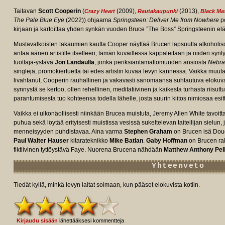
Taitavan
Scott Cooperin
(
(2009),
(2013),
Crazy Heart
Rautakaupunki
Black M
The Pale Blue Eye
(2022)) ohjaama
Springsteen: Deliver Me from Nowhere
p
kirjaan ja kartoittaa yhden synkän vuoden Bruce ”The Boss” Springsteenin el
Mustavalkoisten takaumien kautta Cooper näyttää Brucen lapsuutta alkoholi
antaa äänen artistille itselleen, tämän kuvaillessa kappaleitaan ja niiden sy
tuottaja-ystävä
Jon Landaulla
, jonka periksiantamattomuuden ansiosta
Nebra
singlejä, promokiertuetta tai edes artistin kuvaa levyn kannessa. Vaikka mu
livahtanut, Cooperin rauhallinen ja vakavasti sanomaansa suhtautuva elokuva
synnystä se kertoo, ollen rehellinen, meditatiivinen ja kaikesta turhasta riisut
parantumisesta tuo kohteensa todella lähelle, josta suurin kiitos nimiosaa esit
e/tt31923069/fullcredits/?
Vaikka ei ulkonäollisesti niinkään Brucea muistuta, Jeremy Allen White tavoitta
puhua sekä löytää erityisesti muistissa vesissä sukeltelevan taiteilijan sielun, j
menneisyyden puhdistavaa. Aina varma
Stephen Graham
on Brucen isä Dou
Paul Walter Hauser
kitarateknikko
Mike Batlan
.
Gaby Hoffman
on Brucen rak
fiktiivinen tyttöystävä Faye. Nuorena Brucena nähdään
Matthew Anthony Pel
Yhteenveto
Tiedät kyllä, minkä levyn laitat soimaan, kun pääset elokuvista kotiin.
Kirjaudu sisään
lähettääksesi kommentteja