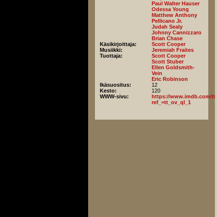
Paul Walter Hauser
Odessa Young
Matthew Anthony
Pellicano Jr.
Judah Sealy
Johnny Cannizzaro
Brian Chase
Käsikirjoittaja:
Scott Cooper
Musiikki:
Jeremiah Fraites
Tuottaja:
Scott Cooper
Scott Stuber
Ellen Goldsmith-
Vein
Eric Robinson
Ikäsuositus:
12
Kesto:
120
WWW-sivu:
https://www.imdb.com/titl
ref_=tt_ov_ql_1