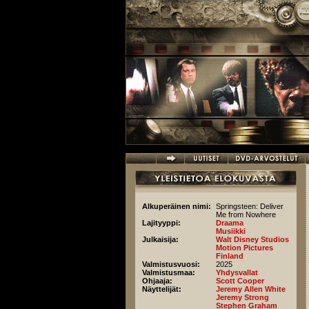
Hyppää pääsisältöön
Alkuperäinen nimi:
Springsteen: Deliver
Me from Nowhere
Lajityyppi:
Draama
Musiikki
Julkaisija:
Walt Disney Studios
Motion Pictures
Finland
Valmistusvuosi:
2025
Valmistusmaa:
Yhdysvallat
Ohjaaja:
Scott Cooper
Näyttelijät:
Jeremy Allen White
Jeremy Strong
Stephen Graham