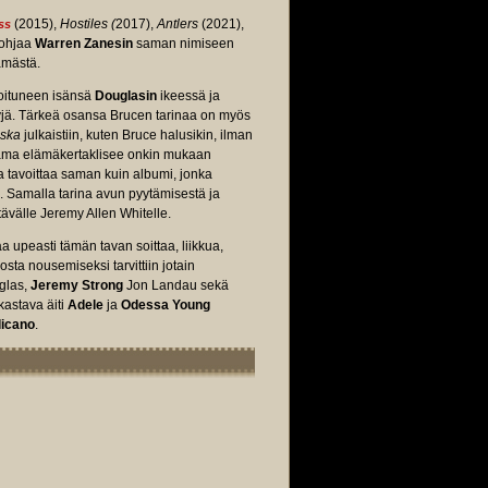
(2015),
Hostiles (
2017),
Antlers
(2021),
ass
ohjaa
Warren Zanesin
saman nimiseen
ämästä.
soituneen isänsä
Douglasin
ikeessä ja
ntyjä. Tärkeä osansa Brucen tarinaa on myös
ska
julkaistiin, kuten Bruce halusikin, ilman
utama elämäkertaklisee onkin mukaan
 tavoittaa saman kuin albumi, jonka
tu. Samalla tarina avun pyytämisestä ja
tävälle Jeremy Allen Whitelle.
a upeasti tämän tavan soittaa, liikkua,
osta nousemiseksi tarvittiin jotain
glas,
Jeremy Strong
Jon Landau sekä
astava äiti
Adele
ja
Odessa Young
licano
.