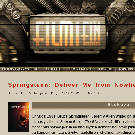
Springsteen: Deliver Me from Nowh
Jussi U. Pellonpää
,
Pe, 31/10/2025 - 07:56
Elokuva
On vuosi 1981.
Bruce Springsteen
(
Jeremy Allen White
) on 
menestysalbumit
Born to Run
ja
The River
tekevät tiliä ja viim
masennus painaa ja kun menneisyyden demonit nousevat pintaan
purkamaan sisintään. Syntyy raadollisen rehellinen akustinen