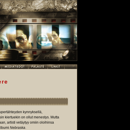
ere
supertähteyden kynnyksellä,
eisin kiertuekin on ollut menestys. Mutta
, artisti vetäytyy omiin oloihinsa
 albumi
Nebraska
.