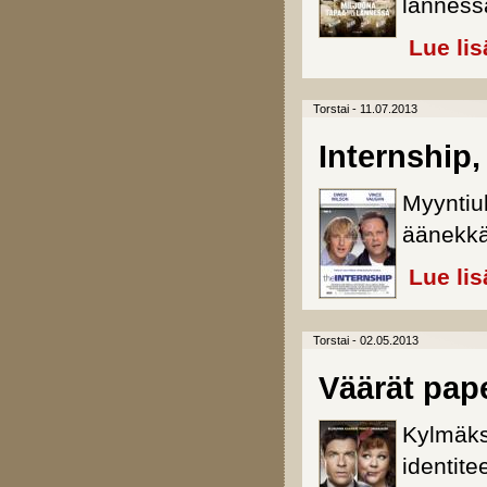
länness
Lue lis
Torstai - 11.07.2013
Internship,
Myyntiu
äänekkä
Lue lis
Torstai - 02.05.2013
Väärät pape
Kylmäksi
identite