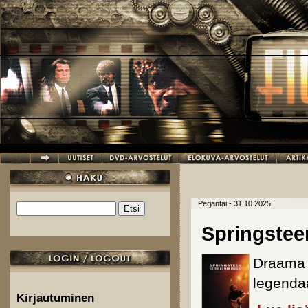
Hyppää pääsisältöön
Perjantai - 31.10.2025
Etsi
Hakulomake
Springstee
Draama
legenda
Kirjautuminen