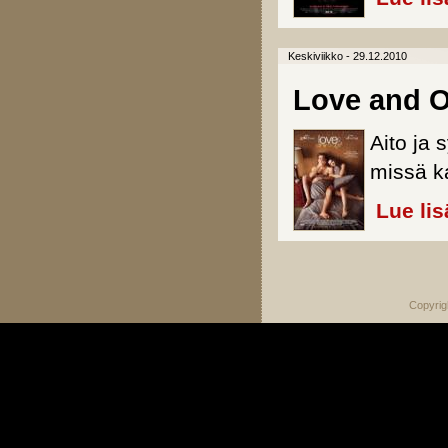
Keskiviikko - 29.12.2010
Love and O
Aito ja 
missä ka
Lue lis
Sivut
Copyrig