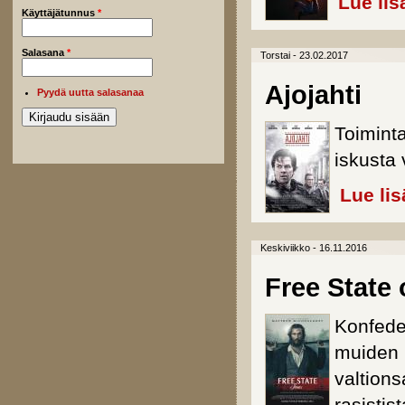
Lue lis
Käyttäjätunnus
*
Salasana
*
Torstai - 23.02.2017
Ajojahti
Pyydä uutta salasanaa
Toimint
iskusta
Lue lis
Keskiviikko - 16.11.2016
Free State
Konfede
muiden 
valtions