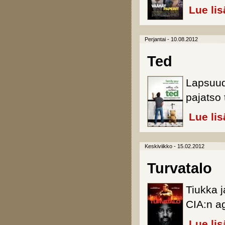
Lue lis
Perjantai - 10.08.2012
Ted
Lapsuud
pajatso 
Lue lis
Keskiviikko - 15.02.2012
Turvatalo
Tiukka j
CIA:n ag
Lue lis