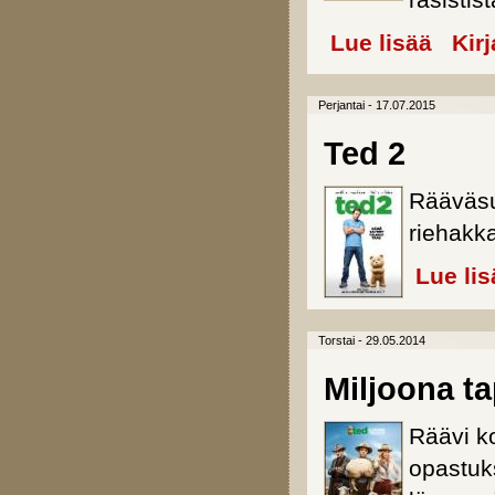
rasistist
Lue lisää
about Fre
Kir
Perjantai - 17.07.2015
Ted 2
Rääväsu
riehakk
Lue lis
Torstai - 29.05.2014
Miljoona t
Räävi k
opastuks