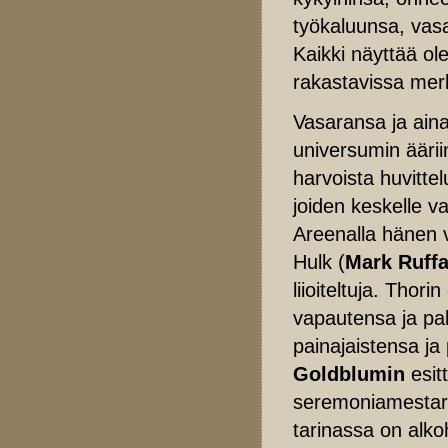
työkaluunsa, vasa
Kaikki näyttää o
rakastavissa mer
Vasaransa ja ain
universumin äärii
harvoista huvittel
joiden keskelle 
Areenalla hänen v
Hulk (
Mark Ruffa
liioiteltuja. Thor
vapautensa ja pal
painajaistensa ja
Goldblumin
esit
seremoniamestari 
tarinassa on alko