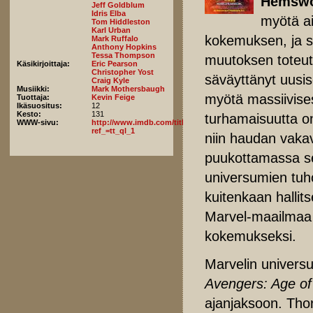
Hemswo
Jeff Goldblum
Idris Elba
myötä ai
Tom Hiddleston
Karl Urban
kokemuksen, ja s
Mark Ruffalo
Anthony Hopkins
Tessa Thompson
muutoksen toteut
Käsikirjoittaja:
Eric Pearson
Christopher Yost
säväyttänyt uusise
Craig Kyle
Musiikki:
Mark Mothersbaugh
myötä massiivises
Tuottaja:
Kevin Feige
Ikäsuositus:
12
Kesto:
131
turhamaisuutta on 
WWW-sivu:
http://www.imdb.com/title/tt3501632/fullcredits?
ref_=tt_ql_1
niin haudan vakav
puukottamassa sel
universumien tuh
kuitenkaan hallit
Marvel-maailmaa 
kokemukseksi.
Marvelin univers
Avengers: Age of
ajanjaksoon. Thor