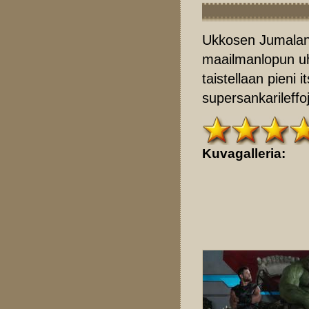
Ukkosen Jumalan u
maailmanlopun uh
taistellaan pieni
supersankarileff
Kuvagalleria: