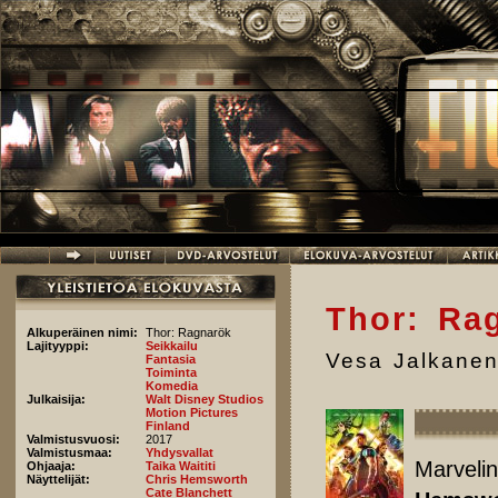
Hyppää pääsisältöön
Thor: Ra
Alkuperäinen nimi:
Thor: Ragnarök
Lajityyppi:
Seikkailu
Vesa Jalkane
Fantasia
Toiminta
Komedia
Julkaisija:
Walt Disney Studios
Motion Pictures
Finland
Valmistusvuosi:
2017
Valmistusmaa:
Yhdysvallat
Marvelin
Ohjaaja:
Taika Waititi
Näyttelijät:
Chris Hemsworth
Cate Blanchett