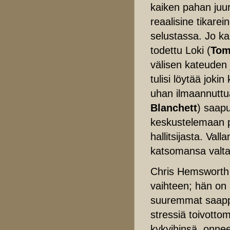
kaiken pahan juuri
reaalisine tikare
selustassa. Jo k
todettu Loki (
Tom
välisen kateuden 
tulisi löytää jok
uhan ilmaannuttua
Blanchett
) saapu
keskustelemaan per
hallitsijasta. Va
katsomansa valta
Chris Hemsworth
vaihteen; hän on
suuremmat saappa
stressiä toivotto
kykyihinsä, onne