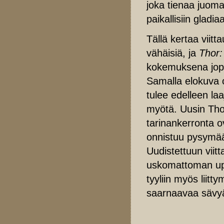
joka tienaa juom
paikallisiin gladiaa
Tällä kertaa viitt
vähäisiä, ja
Thor:
kokemuksena jopa
Samalla elokuva o
tulee edelleen la
myötä. Uusin Thor
tarinankerronta 
onnistuu pysymää
Uudistettuun viitt
uskomattoman upe
tyyliin myös liit
saarnaavaa sävyä 