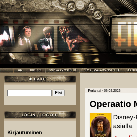
Hyppää pääsisältöön
Perjantai - 06.03.2026
Etsi
Hakulomake
Operaatio 
Disney-
asialla.
Kirjautuminen