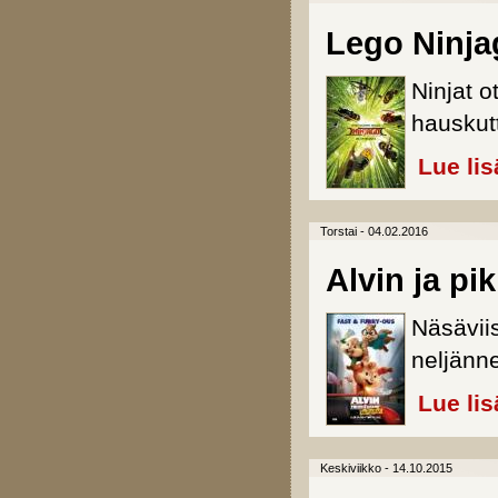
Lego Ninja
Ninjat o
hauskut
Lue lis
Torstai - 04.02.2016
Alvin ja pi
Näsäviis
neljänne
Lue lis
Keskiviikko - 14.10.2015