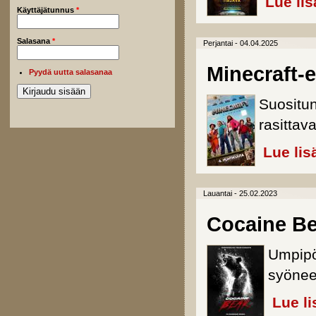
Lue lis
Käyttäjätunnus
*
Salasana
*
Perjantai - 04.04.2025
Minecraft-
Pyydä uutta salasanaa
Suositun
rasittava
Lue lis
Lauantai - 25.02.2023
Cocaine Be
Umpipöh
syönee
Lue li