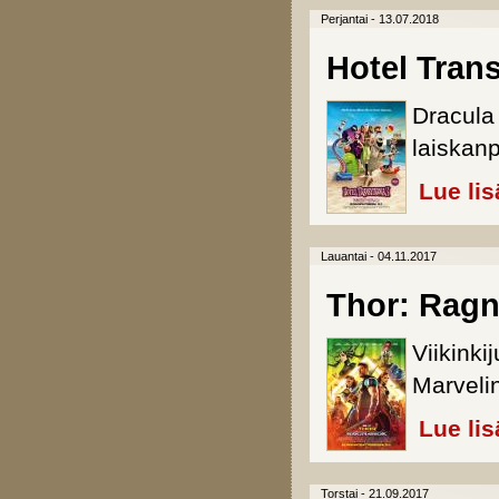
Perjantai - 13.07.2018
Hotel Trans
Dracula 
laiskan
Lue lis
Lauantai - 04.11.2017
Thor: Ragn
Viikink
Marveli
Lue lis
Torstai - 21.09.2017