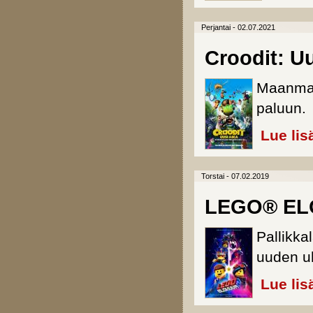
Perjantai - 02.07.2021
Croodit: Uu
Maanmain
paluun.
Lue lis
Torstai - 07.02.2019
LEGO® EL
Pallikka
uuden u
Lue lis