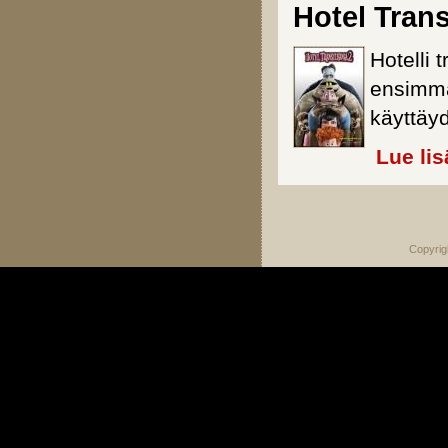
Hotel Trans
Hotelli 
ensimmä
käyttäyd
Lue lis
Sivut
Copyrig