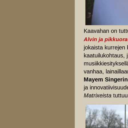
Kaavahan on tuttu 
Alvin ja pikkuora
jokaista kurrejen
kaatuilukohtaus, 
musiikkiesityksell
vanhaa, lainaillaa
Mayem Singerin
ja innovatiivisuu
Matrixeista
tuttu