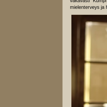
vakavasti ”Kumpi
mielenterveys ja h