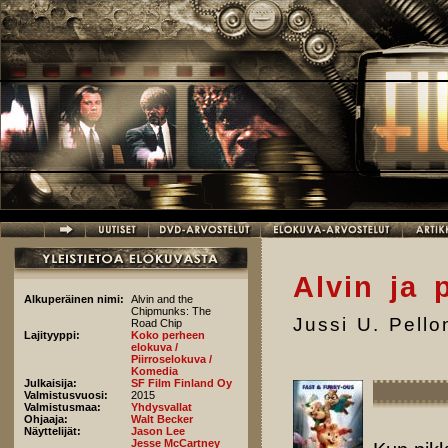
Hyppää pääsisältöön
Alvin ja 
Alkuperäinen nimi:
Alvin and the
Chipmunks: The
Jussi U. Pell
Road Chip
Lajityyppi:
Koko perheen
elokuva /
Piirroselokuva /
Komedia
Julkaisija:
SF Film Finland Oy
Valmistusvuosi:
2015
Valmistusmaa:
Yhdysvallat
Ohjaaja:
Walt Becker
Näyttelijät:
Jason Lee
Jesse McCartney