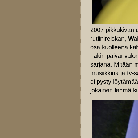
2007 pikkukivan 
rutiinireiskan,
Wal
osa kuolleena ka
näkin päivänvalon
sarjana. Mitään m
musiikkina ja tv-
ei pysty löytämä
jokainen lehmä ku