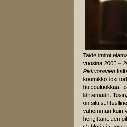
Taide imitoi elämä
vuosina 2005 – 2
Pikkuoravien
kalt
koomikko toki tode
huippuluokkaa, jo
lähtemään. Tosin
on silti suhteelli
vähemmän kuin vie
hengittäneiden p
Gubleria ja Jesse