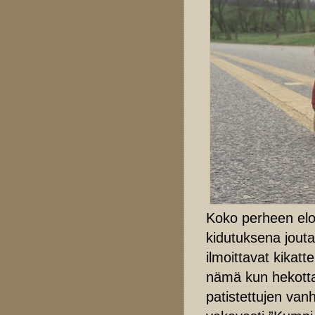
Koko perheen elok
kidutuksena jouta
ilmoittavat kikat
nämä kun hekott
patistettujen van