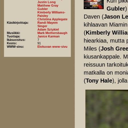
Kun pikk
Justin Long
Matthew Gray
Gubler
)
Gubler
Kimberly Williams-
Daven (
Jason L
Paisley
Christina Applegate
Käsikirjoittaja:
Randi Mayem
kihlaavan Miamin
Singer
Adam Sztykiel
(
Kimberly Willi
Musiikki:
Mark Mothersbaugh
Tuottaja:
Janice Karman
hiearkiaa, mutta 
Ikäsuositus:
7
Kesto:
91
WWW-sivu:
Elokuvan www-sivu
Miles (
Josh Gre
kiusankappale. M
reissuun tarkoitu
matkalla on monia
(
Tony Hale
), jol