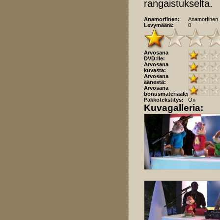
rangaistukselta.
Anamorfinen:
Anamorfinen
Levymäärä:
0
Arvosana
DVD:lle:
Arvosana
kuvasta:
Arvosana
äänestä:
Arvosana
bonusmateriaaleista:
Pakkotekstitys:
On
Kuvagalleria: