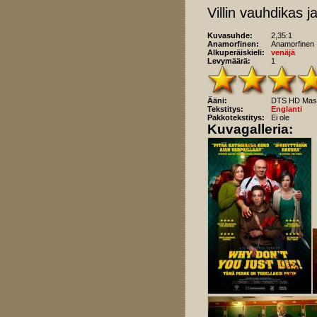
Villin vauhdikas
Kuvasuhde:
2,35:1
Anamorfinen:
Anamorfinen
Alkuperäiskieli:
venäjä
Levymäärä:
1
Ääni:
DTS HD Maste
Tekstitys:
Englanti
Pakkotekstitys:
Ei ole
Kuvagalleria: