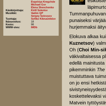
esikoist
Evgeniya Kregzhde
Michael Gor
läpimurt
Elena Shevchenko
Käsikirjoittaja:
Kirill Sokolov
Tummanpuhuvan mu
Musiikki:
Vadim QP
Sergey Solovyov
Tuottaja:
Sofiko Kiknavelidze
punaiseksi värjää
Ikäsuositus:
18
Kesto:
98
hurjemmaksi äity
WWW-sivu:
IMDb
Elokuva alkaa ku
Kuznetsov
) val
Oh (
Choi Min-si
väkivaltaisessa 
edellä mainitusta
pikemminkin
The 
muistuttava tuim
on jo ensi hetkist
sivistyneisyydest
koskettelevaksi v
Matvein tyttöystä