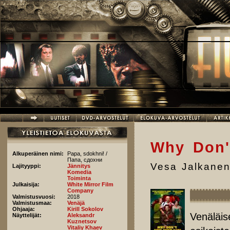
Hyppää pääsisältöön
Why Don'
Alkuperäinen nimi:
Papa, sdokhni! /
Папа, сдохни
Vesa Jalkane
Lajityyppi:
Jännitys
Komedia
Toiminta
Julkaisija:
White Mirror Film
Company
Valmistusvuosi:
2018
Valmistusmaa:
Venäjä
Ohjaaja:
Kirill Sokolov
Venäläise
Näyttelijät:
Aleksandr
Kuznetsov
Vitaliy Khaev