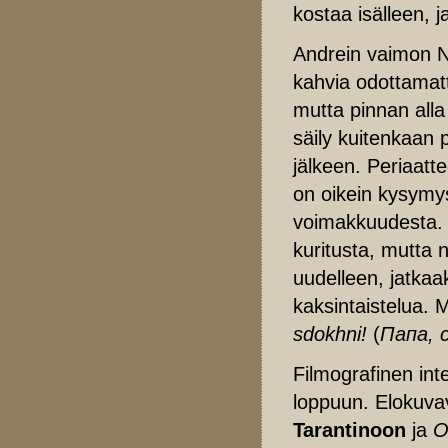
kostaa isälleen, 
Andrein vaimon N
kahvia odottamatt
mutta pinnan alla
säily kuitenkaan 
jälkeen. Periaatt
on oikein kysymy
voimakkuudesta. 
kuritusta, mutta 
uudelleen, jatka
kaksintaistelua. M
sdokhni!
(
Папа, 
Filmografinen int
loppuun. Elokuvav
Tarantinoon
ja
O