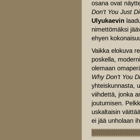
osana ovat näyttel
Don’t You Just Di
Ulyukaevin
laadu
nimettömäksi jää
ehyen kokonaisu
Vaikka elokuva re
poskella, moderni
olemaan omaperäi
Why Don’t You Di
yhteiskunnasta, 
viihdettä, jonka 
joutumisen. Pelkk
uskaltaisin väitt
ei jää unholaan i