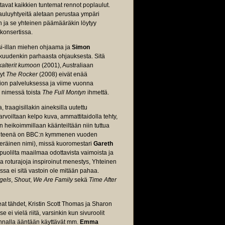
ttavat kaikkien tuntemat rennot poplaulut.
auluyhtyeitä aletaan perustaa ympäri
n ja se yhteinen päämääräkin löytyy
okonsertissa.
nsi-illan miehen ohjaama ja
Simon
okkuudenkin parhaasta ohjauksesta. Sitä
kalterit kumoon
(2001), Australiaan
nyt
The Rocker
(2008) eivät enää
sion palveluksessa ja viime vuonna
n nimessä toista
The Full Montyn
ihmettä.
 traagisillakin aineksilla uutettu
voiltaan kelpo kuva, ammattitaidolla tehty,
 on heikoimmillaan käänteiltään niin tuttua
n lähteenä on BBC:n kymmenen vuoden
eräinen nimi), missä kuoromestari
Gareth
 puolilta maailmaa odottavista vaimoista ja
ja roturajoja inspiroinut menestys, Yhteinen
ssa ei sitä vastoin ole mitään pahaa.
gels
,
Shout
,
We Are Family
sekä
Time After
at tähdet, Kristin Scott Thomas ja Sharon
 ei vielä riitä, varsinkin kun sivuroolit
rinnalla ääntään käyttävät mm.
Emma