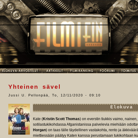
Yhteinen sävel
Jussi U. Pellonpää
,
To, 12/11/2020 - 09:10
Elokuva
Kate (
Kristin Scott Thomas
) on everstin tiukkis vaimo, nainen
sotilastukikohdassa Afganistanissa palvelevia miehiään odottavi
Horgan
) on taas tälle täydellinen vastakohta, rento ja äkkiväärä
miettiessään päätyy Katen kanssa perustamaan tukikohtaan kuor