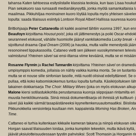
tahansa Katen tahtoessa esityslistalle klassisia teoksia, kun taas Lisaa houku
Pian sekakuoro saa runsaasti medianäkyvyyttä, jonka myötä samankaltaisia l
maailmaa. Pikkuhiljaa moninainen kuoro löytää lopulta myös yhteisen sävele
lopulta: saada tilaisuus esiintyä Lontoon Royal Albert Hallissa suuressa kuor
Brittiohjaaja
Peter Cattaneolla
oli kaikki avaimet tähtiin vuonna 1997, kun e
Beaufoyn
kirjoittama
Housut pois!
, joka oli jättimenestys ja poiki Oscar-ehd
seuranneet elokuvat, vähälle huomiolle jäänyt vankilakomedia
Lucky break - 
e/tt8951692/fullcredits?
sijoittunut draama
Opal Dream
(2006) ja hauska, mutta vaille menestystä jää
resonoineet lippukassoilla. Cataneo vietti sen jälkeen vuosikymmenen televi
valmistunut
Yhteinen sävel
sai ensi-iltansa viime keväänä, mutta se ei misää
Rosanne Flynnin
ja
Rachel Tunnardin
kirjoittama
Yhteinen sävel
on dramedia,
umpisymppis komedia, jollaisia on nähty vaikka kuinka monta. Se on tuotantoar
mutta se ei nouse sille sinfonian tasolle, mitä nuotit olisivat edellyttäneet. Se
pullaa, että koko katsomiskokemus tuntuu lopulta turhalta. Käsikirjoitukse
takainen dokkarisarja
The Choir: Military Wives
(joka on myös elokuvan alkup
Malone
kiersi sotilastukikohtia perustamassa kuoroja siippojaan rintamilta eri
muusta henkilökunnasta. Siinä missä dokumenttisarja oli ihmisiä yli kulttuuri- 
sävel jää kaikki särmät tasapäistäneeksi kyyneltenkeruuautomaatiksi. Biislista
Pikkunokkelia versiointeja kuullaan mm. kappaleista
Morning Has Broken
,
An
Time
.
Cattaneo ei turhia kuitenkaan kikkaile kameran takana ja niinpä elokuvan oike
Horgan saavat tilaisuuden loistaa, jonka kumpikin tekeekin, mutta ikävä kyllä, se
jäävät yksiulotteisuudessaan tyystin pahvisiksi: Scott Thomasin ja Horganin 