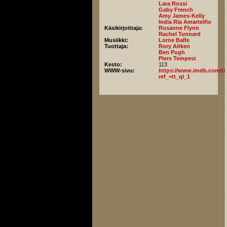
Lara Rossi
Gaby French
Amy James-Kelly
India Ria Amarteifio
Käsikirjoittaja:
Rosanne Flynn
Rachel Tunnard
Musiikki:
Lorne Balfe
Tuottaja:
Rory Aitken
Ben Pugh
Piers Tempest
Kesto:
113
WWW-sivu:
https://www.imdb.com/titl
ref_=tt_ql_1