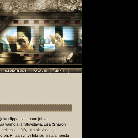
, joka siippansa tapaan johtaa
a vaimoja ja tyttöystäviä. Lisa (
Sharon
 hetkessä eläjä, joka aktiviteetteja
on. Riitaa syntyy toki jos mistä aiheesta