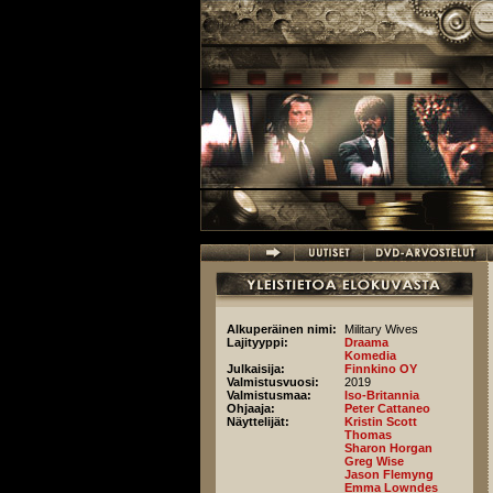
Hyppää pääsisältöön
Alkuperäinen nimi:
Military Wives
Lajityyppi:
Draama
Komedia
Julkaisija:
Finnkino OY
Valmistusvuosi:
2019
Valmistusmaa:
Iso-Britannia
Ohjaaja:
Peter Cattaneo
Näyttelijät:
Kristin Scott
Thomas
Sharon Horgan
Greg Wise
Jason Flemyng
Emma Lowndes