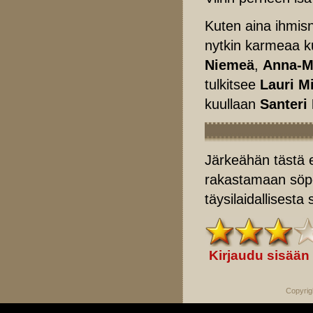
Kuten aina ihmisn
nytkin karmeaa ku
Niemeä
,
Anna-M
tulkitsee
Lauri M
kuullaan
Santeri
Järkeähän tästä e
rakastamaan söpö
täysilaidallisesta 
Kirjaudu sisään
Copyrig