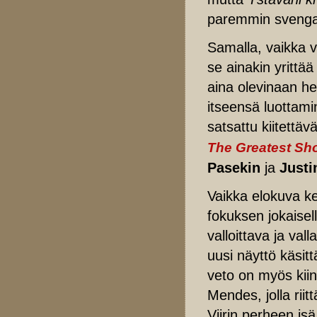
paremmin svengaava
Samalla, vaikka v
se ainakin yrittää
aina olevinaan h
itseensä luottam
satsattu kiitettäv
The Greatest S
Pasekin
ja
Justi
Vaikka elokuva ker
fokuksen jokaisell
valloittava ja val
uusi näyttö käsit
veto on myös kiin
Mendes, jolla riit
Viirin perheen isä