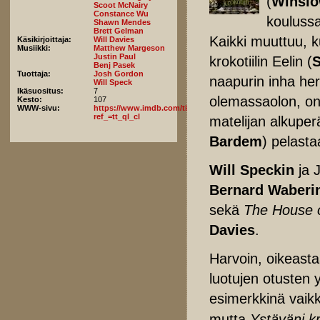
(
Winslo
Scoot McNairy
Constance Wu
koulussa
Shawn Mendes
Brett Gelman
Kaikki muuttuu, ku
Käsikirjoittaja:
Will Davies
Musiikki:
Matthew Margeson
Justin Paul
krokotiilin Eelin (
Benj Pasek
Tuottaja:
Josh Gordon
naapurin inha her
Will Speck
Ikäsuositus:
7
olemassaolon, on 
Kesto:
107
WWW-sivu:
https://www.imdb.com/title/tt14668630/fullcredits/?
ref_=tt_ql_cl
matelijan alkuperä
Bardem
) pelast
Will Speckin
ja 
Bernard Waberi
sekä
The House o
Davies
.
Harvoin, oikeastaa
luotujen otusten y
esimerkkinä vaik
mutta
Ystäväni kro