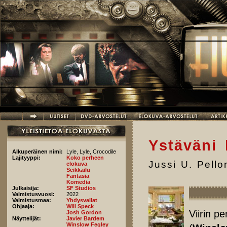
Hyppää pääsisältöön
Ystäväni k
Alkuperäinen nimi:
Lyle, Lyle, Crocodile
Lajityyppi:
Koko perheen
Jussi U. Pell
elokuva
Seikkailu
Fantasia
Komedia
Julkaisija:
SF Studios
Valmistusvuosi:
2022
Valmistusmaa:
Yhdysvallat
Ohjaaja:
Will Speck
Viirin p
Josh Gordon
Näyttelijät:
Javier Bardem
Winslow Fegley