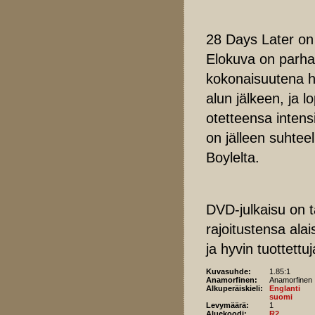
28 Days Later on 
Elokuva on parhai
kokonaisuutena h
alun jälkeen, ja 
otetteensa intens
on jälleen suhteel
Boylelta.
DVD-julkaisu on t
rajoitustensa ala
ja hyvin tuottettu
Kuvasuhde:
1.85:1
Anamorfinen:
Anamorfinen
Alkuperäiskieli:
Englanti
suomi
Levymäärä:
1
Aluekoodi:
R2