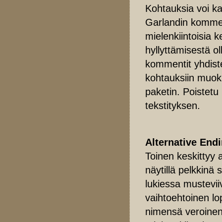
Kohtauksia voi ka
Garlandin kommen
mielenkiintoisia 
hyllyttämisestä o
kommentit yhdistet
kohtauksiin muokk
paketin. Poistetu
tekstityksen.
Alternative End
Toinen keskittyy 
näytillä pelkkinä
lukiessa musteviiv
vaihtoehtoinen lo
nimensä veroinen