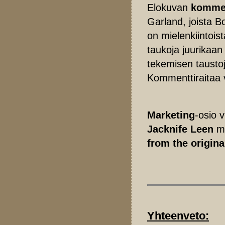
Elokuvan
kommen
Garland, joista 
on mielenkiintoi
taukoja juurikaan
tekemisen taustoja
Kommenttiraitaa v
Marketing
-osio v
Jacknife Leen
mu
from the origina
Yhteenveto: