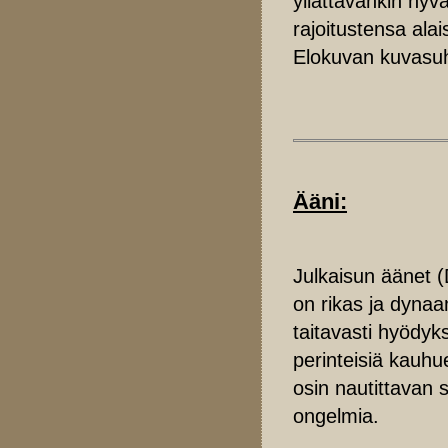
yllättävänkin hyv
rajoitustensa ala
Elokuvan kuvasuh
Ääni:
Julkaisun äänet (
on rikas ja dyna
taitavasti hyödyk
perinteisiä kauhu
osin nautittavan s
ongelmia.