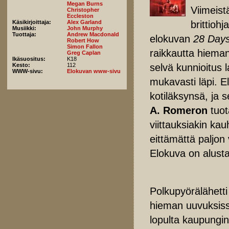
Megan Burns
Viimeis
Christopher
Eccleston
brittiohj
Käsikirjoittaja:
Alex Garland
Musiikki:
John Murphy
Tuottaja:
Andrew Macdonald
elokuvan
28 Days
Robert How
Simon Fallon
raikkautta hiema
Greg Caplan
Ikäsuositus:
K18
selvä kunnioitus 
Kesto:
112
WWW-sivu:
Elokuvan www-sivu
mukavasti läpi. El
kotiläksynsä, ja 
A. Romeron
tuo
viittauksiakin ka
eittämättä paljon 
Elokuva on alusta
Polkupyörälähetti
hieman uuvuksissa
lopulta kaupungin