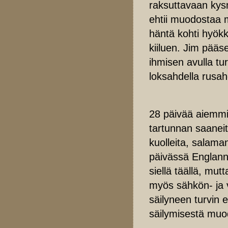
raksuttavaan kys
ehtii muodostaa m
häntä kohti hyökk
kiiluen. Jim pääs
ihmisen avulla tu
loksahdella rusahd
28 päivää aiemmin
tartunnan saaneit
kuolleita, salama
päivässä Englanni
siellä täällä, mu
myös sähkön- ja 
säilyneen turvin 
säilymisestä muod