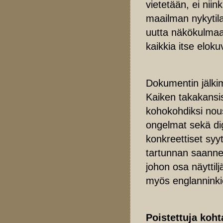
vietetään, ei nii
maailman nykytila
uutta näkökulmaa
kaikkia itse eloku
Dokumentin jälkim
Kaiken takakansis
kohokohdiksi nous
ongelmat sekä dig
konkreettiset sy
tartunnan saanne
johon osa näyttilj
myös englanninkie
Poistettuja koht