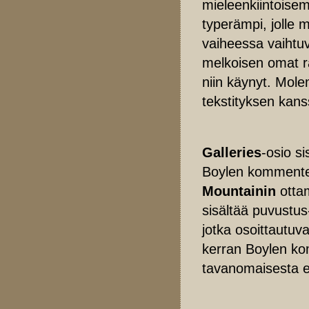
mieleenkiintoisem
typerämpi, jolle 
vaiheessa vaihtuv
melkoisen omat ra
niin käynyt. Mole
tekstityksen kans
Galleries
-osio s
Boylen kommente
Mountainin
ottam
sisältää puvustus
jotka osoittautuva
kerran Boylen ko
tavanomaisesta ex