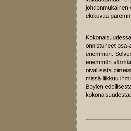
johdonmukainen vi
elokuvaa paremm
Kokonaisuudessaan
onnistuneet osa-
enemmän. Selvemp
enemmän särmää, 
oivallisista piirt
missä liikkuu ihm
Boylen edellisest
kokonaisuudestaa