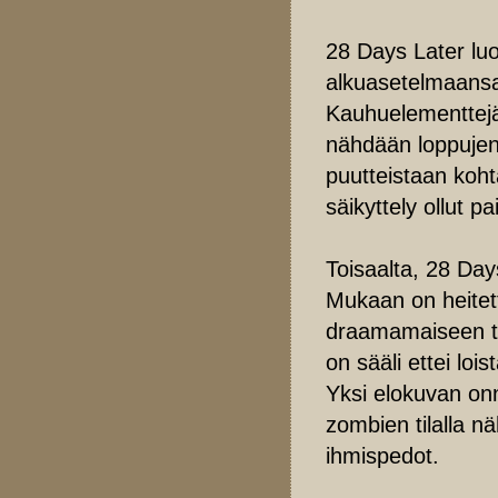
28 Days Later lu
alkuasetelmaansa 
Kauhuelementtejä
nähdään loppujen
puutteistaan kohta
säikyttely ollut pa
Toisaalta, 28 Day
Mukaan on heitetty
draamamaiseen tri
on sääli ettei lo
Yksi elokuvan onn
zombien tilalla n
ihmispedot.