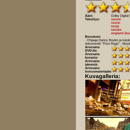
Ääni:
Dolby Digital 
Tekstitys:
suomi
ruotsi
norja
tanska
englanti (ku
Bonukset:
- Ohjaaja Danny Boylen ja käsikir
dokumentti: "Pure Rage" - Musiik
Arvosana
DVD:lle:
Arvosana
kuvasta:
Arvosana
äänestä:
Arvosana
bonusmateriaaleista:
Kuvagalleria: