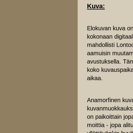
Kuva:
Elokuvan kuva on 
kokonaan digitaal
mahdollisti Lonto
aamuisin muutama 
avustuksella. Tämä
koko kuvauspaika
aikaa.
Anamorfinen kuva
kuvanmuokkaukses
on paikoittain jo
moittia - jopa a