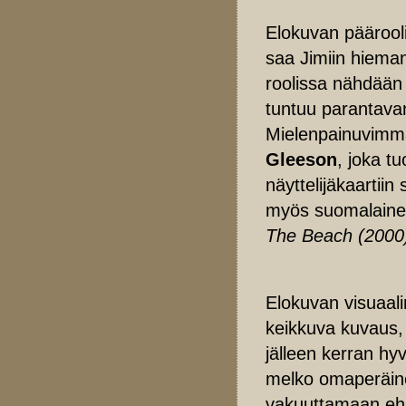
Elokuvan päärooli
saa Jimiin hiema
roolissa nähdää
tuntuu parantava
Mielenpainuvimman
Gleeson
, joka t
näyttelijäkaartii
myös suomalain
The Beach (2000
Elokuvan visuaali
keikkuva kuvaus,
jälleen kerran hyvi
melko omaperäine
vakuuttamaan ehj