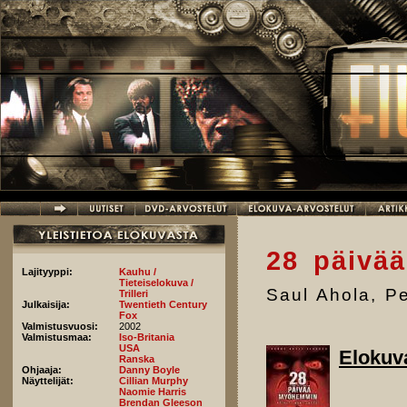
Hyppää pääsisältöön
28 päivä
Lajityyppi:
Kauhu /
Tieteiselokuva /
Saul Ahola
,
Pe
Trilleri
Julkaisija:
Twentieth Century
Fox
Valmistusvuosi:
2002
Valmistusmaa:
Iso-Britania
USA
Elokuv
Ranska
Ohjaaja:
Danny Boyle
Näyttelijät:
Cillian Murphy
Naomie Harris
Brendan Gleeson