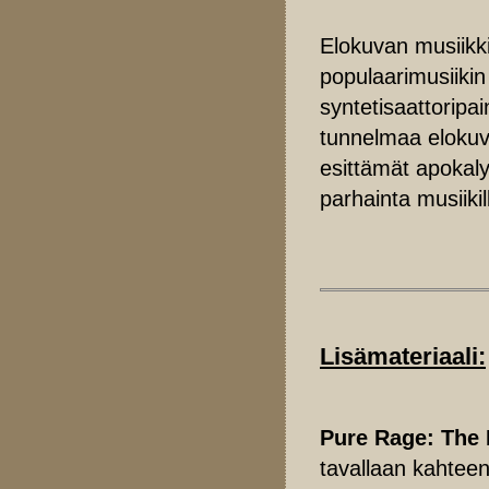
Elokuvan musiikki
populaarimusiikin
syntetisaattoripa
tunnelmaa elokuv
esittämät apokaly
parhainta musiikill
Lisämateriaali:
Pure Rage: The 
tavallaan kahtee