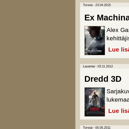
Torstai - 23.04.2015
Ex Machin
Alex Gar
kehittäji
Lue lis
Lauantai - 03.11.2012
Dredd 3D
Sarjakuv
lukemaa
Lue lis
Torstai - 05.05.2011