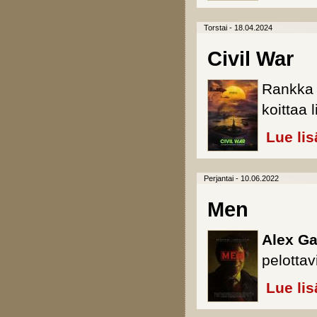
Torstai - 18.04.2024
Civil War
Rankka j
koittaa l
Lue lis
Perjantai - 10.06.2022
Men
Alex Ga
pelottav
Lue lis