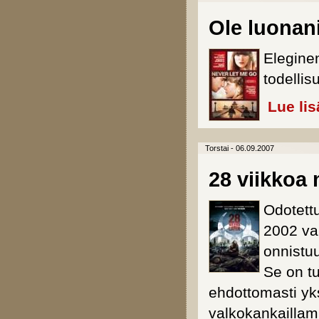
Ole luonani
Elegine
todellis
Lue lis
Torstai - 06.09.2007
28 viikko
Odotett
2002 va
onnistuu
Se on tu
ehdottomasti yk
valkokankailla