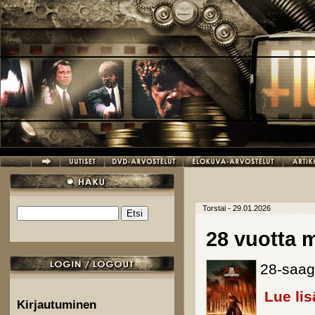
Hyppää pääsisältöön
Torstai - 29.01.2026
Etsi
Hakulomake
28 vuotta
28-saag
Lue lis
Kirjautuminen