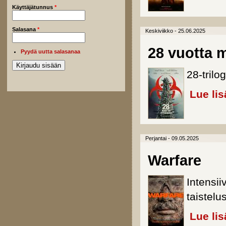
Käyttäjätunnus
*
Salasana
*
Keskiviikko - 25.06.2025
28 vuotta
Pyydä uutta salasanaa
28-tril
Lue lis
Perjantai - 09.05.2025
Warfare
Intensii
taistelu
Lue lis