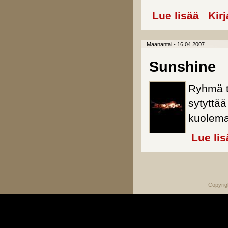
Lue lisää
about 28
Kir
Maanantai - 16.04.2007
Sunshine
Ryhmä t
sytyttä
kuolema 
Lue lis
Sivut
Copyrig