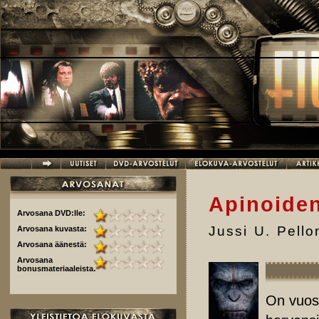
Hyppää pääsisältöön
Apinoide
Arvosana DVD:lle:
Jussi U. Pell
Arvosana kuvasta:
Arvosana äänestä:
Arvosana
bonusmateriaaleista:
On vuosi