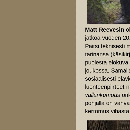
Matt Reevesin
o
jatkoa vuoden 20
Paitsi teknisesti
tarinansa (käsikir
puolesta elokuva
joukossa. Samall
sosiaalisesti elä
luonteenpiirteet 
vallankumous
onki
pohjalla on vahva 
kertomus vihasta