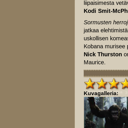
liipaisimesta vet
Kodi Smit-McPh
Sormusten herro
jatkaa elehtimist
uskollisen komea
Kobana murisee p
Nick Thurston
on
Maurice.
Erinomaisen esimer
täyttävä täysiveri
Kuvagalleria:
inhimillisyyteen j