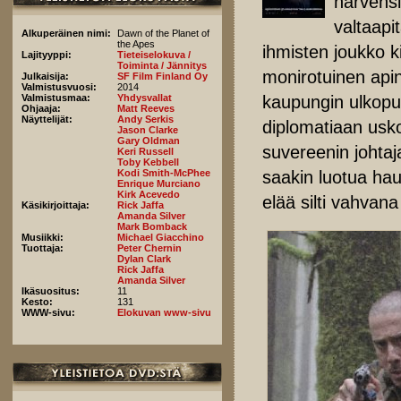
harvensi
valtaapi
Alkuperäinen nimi:
Dawn of the Planet of
the Apes
ihmisten joukko k
Lajityyppi:
Tieteiselokuva /
Toiminta / Jännitys
monirotuinen api
Julkaisija:
SF Film Finland Oy
Valmistusvuosi:
2014
kaupungin ulkopuo
Valmistusmaa:
Yhdysvallat
Ohjaaja:
Matt Reeves
Näyttelijät:
Andy Serkis
diplomatiaan usk
Jason Clarke
Gary Oldman
suvereenin johtaj
Keri Russell
Toby Kebbell
saakin luotua ha
Kodi Smith-McPhee
Enrique Murciano
Kirk Acevedo
elää silti vahvan
Käsikirjoittaja:
Rick Jaffa
Amanda Silver
Mark Bomback
Musiikki:
Michael Giacchino
Tuottaja:
Peter Chernin
Dylan Clark
Rick Jaffa
Amanda Silver
Ikäsuositus:
11
Kesto:
131
WWW-sivu:
Elokuvan www-sivu