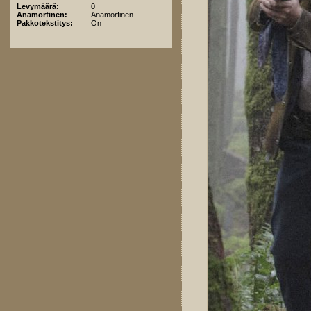
Levymäärä:
0
Anamorfinen:
Anamorfinen
Pakkotekstitys:
On