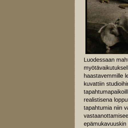
Luodessaan mahta
myötävaikutuksell
haastavemmille le
kuvattiin studioih
tapahtumapaikoill
realistisena lopp
tapahtumia niin v
vastaanottamisee
epämukavuuskin u