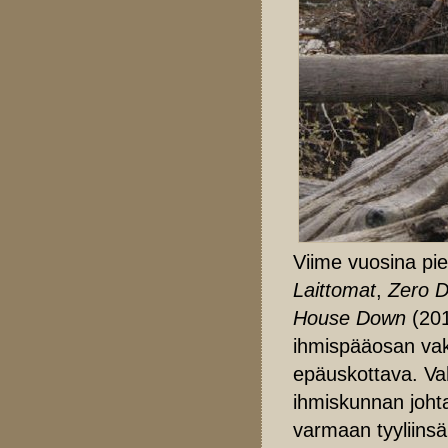
Viime vuosina pi
Laittomat
,
Zero D
House Down
(201
ihmispääosan vak
epäuskottava. Va
ihmiskunnan joht
varmaan tyyliinsä