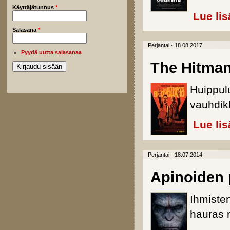
Käyttäjätunnus
*
Lue lis
Salasana
*
Perjantai - 18.08.2017
Pyydä uutta salasanaa
The Hitma
Huippul
vauhdik
Lue lis
Perjantai - 18.07.2014
Apinoiden 
Ihmiste
hauras r