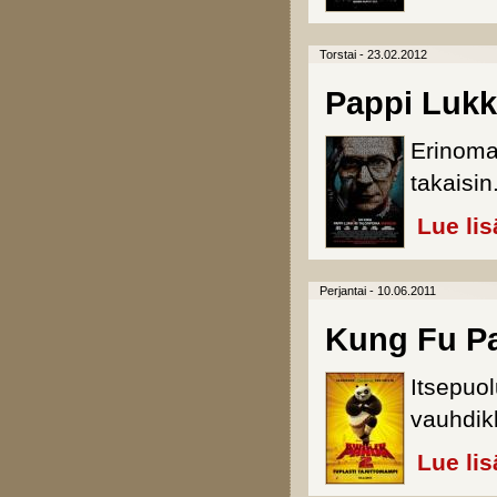
Torstai - 23.02.2012
Pappi Lukk
Erinomai
takaisin
Lue lis
Perjantai - 10.06.2011
Kung Fu P
Itsepuo
vauhdik
Lue lis