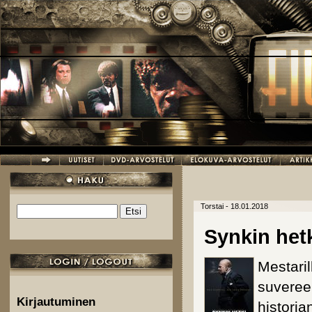
Hyppää pääsisältöön
Torstai - 18.01.2018
Etsi
Hakulomake
Synkin het
Mestaril
suvere
Kirjautuminen
historia