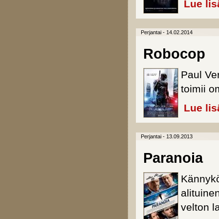
Lue lis
Perjantai - 14.02.2014
Robocop
Paul Ve
toimii o
Lue lis
Perjantai - 13.09.2013
Paranoia
Kännykö
alituine
velton l