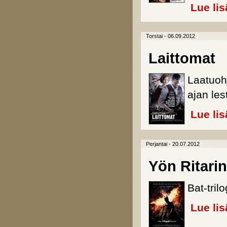
Lue lis
Torstai - 06.09.2012
Laittomat
Laatuoh
ajan les
Lue lis
Perjantai - 20.07.2012
Yön Ritari
Bat-tril
Lue lis