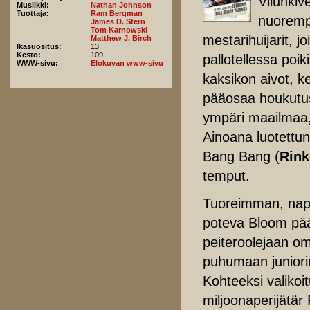
Vilunkiv
Musiikki:
Nathan Johnson
Tuottaja:
Ram Bergman
nuoremp
James D. Stern
Tom Karnowski
mestarihuijarit, j
Matthew J. Birch
Ikäsuositus:
13
Kesto:
109
pallotellessa poi
WWW-sivu:
Elokuvan www-sivu
kaksikon aivot, ke
pääosaa houkutus
ympäri maailmaa,
Ainoana luotettu
Bang Bang (
Rink
temput.
Tuoreimman, nappi
poteva Bloom pää
peiteroolejaan om
puhumaan juniorin 
Kohteeksi valiko
miljoonaperijätä