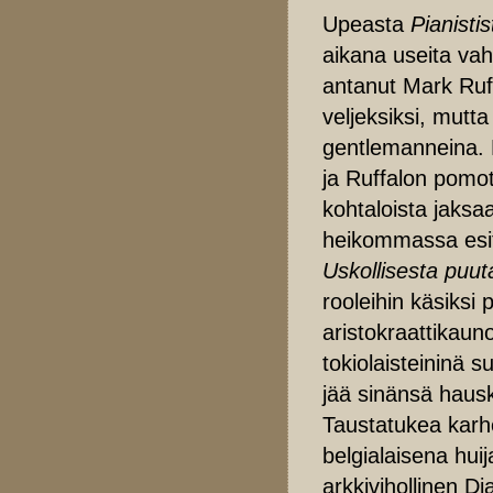
Upeasta
Pianistis
aikana useita vah
antanut Mark Ruff
veljeksiksi, mutt
gentlemanneina.
ja Ruffalon pomot
kohtaloista jaksaa
heikommassa es
Uskollisesta puut
rooleihin käsiksi
aristokraattikaun
tokiolaisteininä su
jää sinänsä haus
Taustatukea karh
belgialaisena hui
arkkivihollinen D