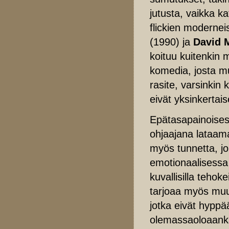
jutusta, vaikka ka
flickien modernei
(1990) ja
David 
koituu kuitenkin 
komedia, josta mu
rasite, varsinkin 
eivät yksinkertais
Epätasapainoises
ohjaajana lataam
myös tunnetta, j
emotionaalisessa 
kuvallisilla tehoke
tarjoaa myös muut
jotka eivät hyppää
olemassaoloaan