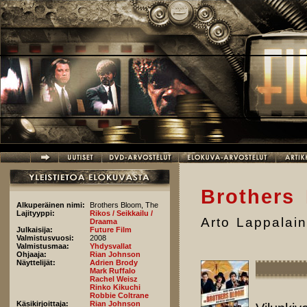
Hyppää pääsisältöön
Brothers
Alkuperäinen nimi:
Brothers Bloom, The
Lajityyppi:
Rikos / Seikkailu /
Arto Lappalai
Draama
Julkaisija:
Future Film
Valmistusvuosi:
2008
Valmistusmaa:
Yhdysvallat
Ohjaaja:
Rian Johnson
Näyttelijät:
Adrien Brody
Mark Ruffalo
Rachel Weisz
Rinko Kikuchi
Robbie Coltrane
Käsikirjoittaja:
Rian Johnson