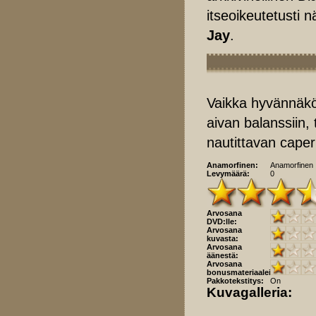
itseoikeutetusti n
Jay
.
Vaikka hyvännäkö
aivan balanssiin, 
nautittavan caper
Anamorfinen:
Anamorfinen
Levymäärä:
0
Arvosana
DVD:lle:
Arvosana
kuvasta:
Arvosana
äänestä:
Arvosana
bonusmateriaaleista:
Pakkotekstitys:
On
Kuvagalleria: