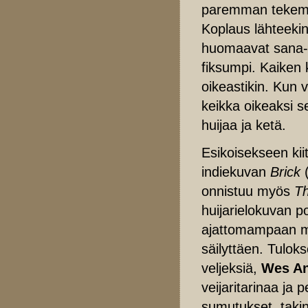
paremman tekemis
Koplaus lähteekin
huomaavat sana- 
fiksumpi. Kaiken
oikeastikin. Kun 
keikka oikeaksi s
huijaa ja ketä.
Esikoisekseen kii
indiekuvan
Brick
(
onnistuu myös
Th
huijarielokuvan 
ajattomampaan ma
säilyttäen. Tulok
veljeksiä,
Wes An
veijaritarinaa ja 
sumutukset, takin