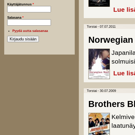
Käyttäjätunnus
*
Lue lis
Salasana
*
Torstai - 07.07.2011
Pyydä uutta salasanaa
Norwegian
Japanila
solmuisi
Lue lis
Torstai - 30.07.2009
Brothers B
Kelmivel
laatunäy