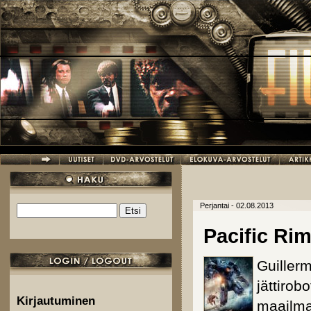
Hyppää pääsisältöön
Perjantai - 02.08.2013
Etsi
Hakulomake
Pacific Ri
Guiller
jättirob
Kirjautuminen
maailma