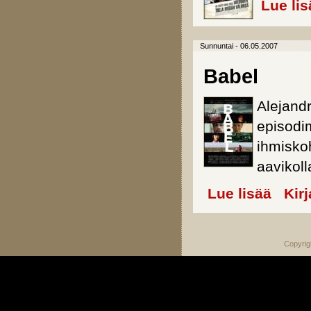
Lue lis
Sunnuntai - 06.05.2007
Babel
Alejand
episodim
ihmisko
aavikoll
Lue lisää
about Bab
Kir
Copyrig