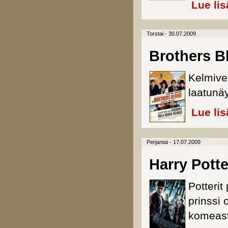
Lue lis
Torstai - 30.07.2009
Brothers B
Kelmivel
laatunäy
Lue lis
Perjantai - 17.07.2009
Harry Potte
Potterit
prinssi
komeasti