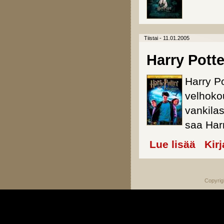
Tiistai - 11.01.2005
Harry Potte
Harry P
velhoko
vankila
saa Har
Lue lisää
about Har
Kir
Copyrig