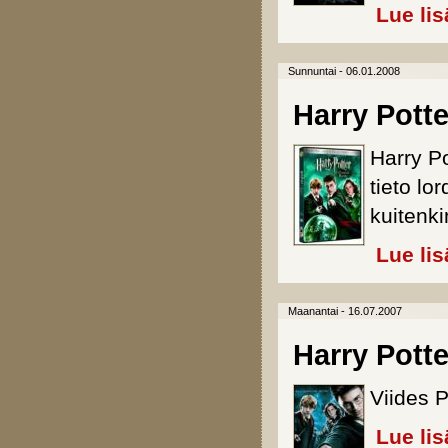
Lue lis
Sunnuntai - 06.01.2008
Harry Potte
Harry Po
tieto lo
kuitenk
Lue lis
Maanantai - 16.07.2007
Harry Potte
Viides P
Lue lis