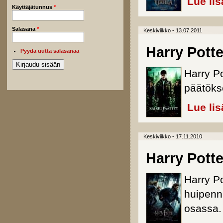
Lue lis
Käyttäjätunnus
*
Salasana
*
Keskiviikko - 13.07.2011
Harry Potte
Pyydä uutta salasanaa
Harry P
päätöks
Lue lis
Keskiviikko - 17.11.2010
Harry Potte
Harry Po
huipenn
osassa.