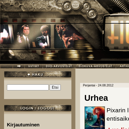
Hyppää pääsisältöön
Perjantai - 24.08.2012
Etsi
Hakulomake
Urhea
Pixarin 
entisaik
Kirjautuminen