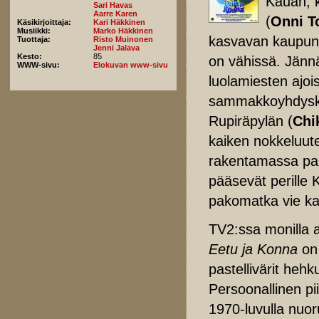
Kauan, k
Sari Havas
Aarre Karen
(
Onni T
Käsikirjoittaja:
Kari Häkkinen
Musiikki:
Marko Häkkinen
kasvavan kaupungi
Tuottaja:
Risto Muinonen
Jenni Jalava
Kesto:
85
on vähissä. Jännä
WWW-sivu:
Elokuvan www-sivu
luolamiesten ajoi
sammakkoyhdyskun
Rupiräpylän (
Chi
kaiken nokkeluute
rakentamassa par
pääsevät perille 
pakomatka vie kav
TV2:ssa monilla a
Eetu ja Konna
on 
pastellivärit hehk
Persoonallinen pi
1970-luvulla nuor