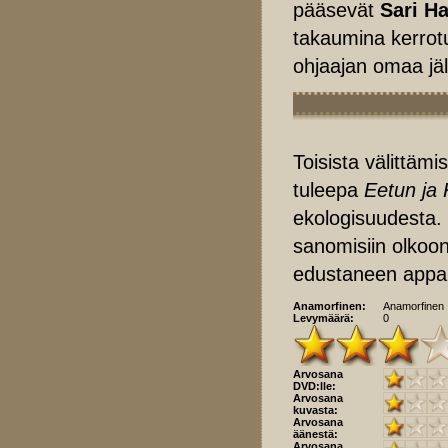
pääsevät
Sari H
takaumina kerrotu
ohjaajan omaa jä
Toisista välittämi
tuleepa
Eetun ja
ekologisuudesta. R
sanomisiin olkoon
edustaneen appa
Anamorfinen:
Anamorfinen
Levymäärä:
0
Arvosana
DVD:lle:
Arvosana
kuvasta:
Arvosana
äänestä:
Arvosana