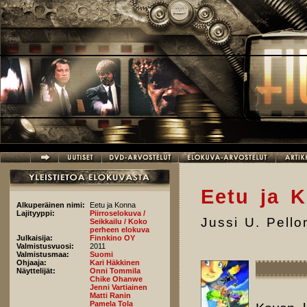
Hyppää pääsisältöön
Eetu ja 
Alkuperäinen nimi:
Eetu ja Konna
Lajityyppi:
Piirroselokuva /
Jussi U. Pell
Seikkailu / Koko
perheen elokuva
Julkaisija:
Finnkino OY
Valmistusvuosi:
2011
Valmistusmaa:
Suomi
Ohjaaja:
Kari Häkkinen
Näyttelijät:
Onni Tommila
Chike Ohanwe
Jenni Vartiainen
Matti Ranin
Pamela Tola