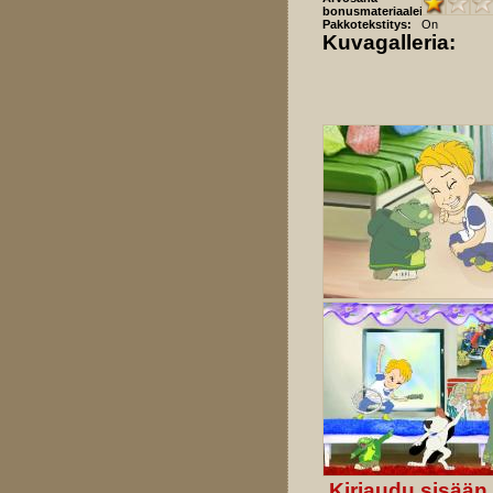
bonusmateriaaleista:
Pakkotekstitys:
On
Kuvagalleria:
Kirjaudu sisään