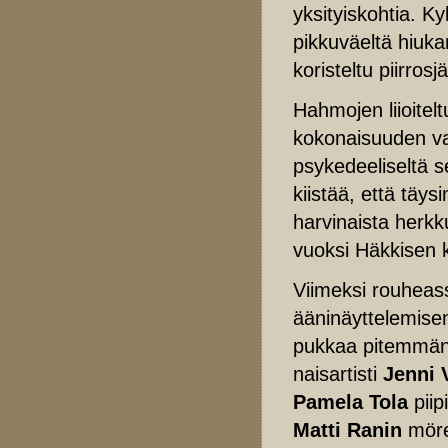
yksityiskohtia. K
pikkuväeltä hiukan
koristeltu piirrosjä
Hahmojen liioitel
kokonaisuuden v
psykedeeliseltä s
kiistää, että täys
harvinaista herkku
vuoksi Häkkisen 
Viimeksi rouhea
ääninäyttelemise
pukkaa pitemmän 
naisartisti
Jenni 
Pamela Tola
piip
Matti Ranin
möre