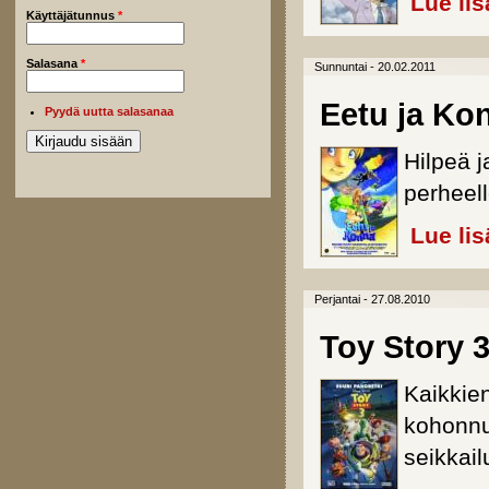
Lue lis
Käyttäjätunnus
*
Salasana
*
Sunnuntai - 20.02.2011
Eetu ja Ko
Pyydä uutta salasanaa
Hilpeä j
perheell
Lue lis
Perjantai - 27.08.2010
Toy Story 
Kaikkie
kohonnu
seikkail