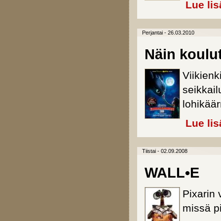
Lue lis
Perjantai - 26.03.2010
Näin koulu
Viikienk
seikkai
lohikää
Lue lis
Tiistai - 02.09.2008
WALL•E
Pixarin 
missä pi