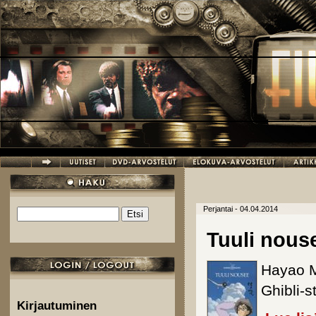
Hyppää pääsisältöön
Perjantai - 04.04.2014
Etsi
Hakulomake
Tuuli nous
Hayao Mi
Ghibli-s
Kirjautuminen