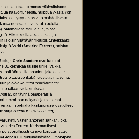
uaisi osallistua heimonsa väkivaltaiseen
tuun haavoittuneesta, huippuälykästä Yön
ksissa syttyy kirkas valo mahdollisesta
ikansa nössöä tulevaisuutta pelolla
n
) johtamalle taisteluleirille, missä
ltä. Hikotuksella alkaa tiukat ajat
 ja öisin yllättävän fiksuksi, tunteikkaaksi
tyttö Astrid (
America Ferrera
), haistaa
le.
lois
ja
Chris Sanders
ovat luoneet
e 3D-tekniikan uusille urille. Vaikka
itsi lohikäärme Hampaaton, joka on kuin
i valloittava venkula), taustat ja maisemat
puun ja
Näin koulutat lohikäärmeesi
an nenällään vieläkin ikävän
ystilä), on täynnä omaperäisiä
. Parhaimmillaan näkymät ja maisemat
maanin pohjalta käsikirjoitusta ovat olleet
tv-sarja
Asema 62
(
Rescue me
)).
 varustettu vastentahtoinen sankari, joka
tu America Ferrera. Karismaattisesti
a persoonallisesti karjuva karpaasi saakin
vat
Jonah Hill
syntymäikävänä Limalotjana