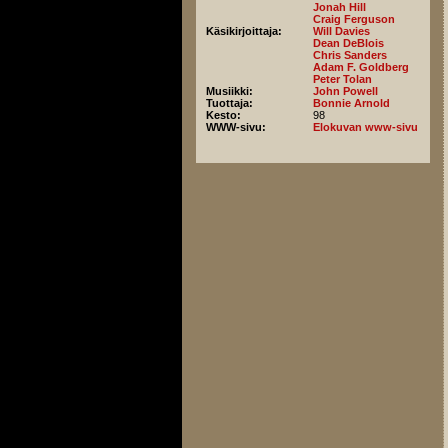
Jonah Hill
Craig Ferguson
Käsikirjoittaja:
Will Davies
Dean DeBlois
Chris Sanders
Adam F. Goldberg
Peter Tolan
Musiikki:
John Powell
Tuottaja:
Bonnie Arnold
Kesto:
98
WWW-sivu:
Elokuvan www-sivu