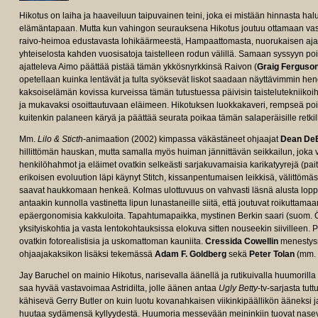
Hikotus on laiha ja haaveiluun taipuvainen teini, joka ei mistään hinnasta hal
elämäntapaan. Mutta kun vahingon seurauksena Hikotus joutuu ottamaan vas
raivo-heimoa edustavasta lohikäärmeestä, Hampaattomasta, nuorukaisen ajatu
yhteiselosta kahden vuosisatoja taistelleen rodun välillä. Samaan syssyyn po
ajatteleva Aimo päättää pistää tämän ykkösnyrkkinsä Raivon (
Graig Ferguso
opetellaan kuinka lentävät ja tulta syöksevät liskot saadaan näyttävimmin hengi
kaksoiselämän kovissa kurveissa tämän tutustuessa päivisin taistelutekniikoihin
ja mukavaksi osoittautuvaan eläimeen. Hikotuksen luokkakaveri, rempseä poika
kuitenkin palaneen käryä ja päättää seurata poikaa tämän salaperäisille retkil
Mm.
Lilo & Sticth
-animaation (2002) kimpassa väkästäneet ohjaajat
Dean DeB
hillittömän hauskan, mutta samalla myös huiman jännittävän seikkailun, joka vi
henkilöhahmot ja eläimet ovatkin selkeästi sarjakuvamaisia karikatyyrejä (pa
erikoisen evoluution läpi käynyt Stitch, kissanpentumaisen leikkisä, välittömäst
saavat haukkomaan henkeä. Kolmas ulottuvuus on vahvasti läsnä alusta lop
antaakin kunnolla vastinetta lipun lunastaneille siitä, että joutuvat roikuttama
epäergonomisia kakkuloita. Tapahtumapaikka, mystinen Berkin saari (suom. Ö
yksityiskohtia ja vasta lentokohtauksissa elokuva sitten nouseekin siivilleen
ovatkin fotorealistisia ja uskomattoman kauniita.
Cressida Cowellin
menestysro
ohjaajakaksikon lisäksi tekemässä
Adam F. Goldberg
sekä
Peter Tolan
(mm. 
Jay Baruchel on mainio Hikotus, narisevalla äänellä ja rutikuivalla huumorilla
saa hyvää vastavoimaa Astridilta, jolle äänen antaa
Ugly Betty
-tv-sarjasta tut
kähisevä Gerry Butler on kuin luotu kovanahkaisen viikinkipäällikön ääneksi j
huutaa sydämensä kyllyydestä. Huumoria messevään meininkiin tuovat nase