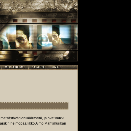
 metsästävät lohikäärmeitä, ja ovat kaikki
 karskin heimopäällikkö Aimo Mahtimurikan