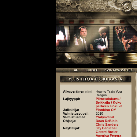
Hyppää pääsisältöön
Alkuperäinen nimi:
How to Train Your
Dragon
Lajityyppi:
Piirroselokuva /
Seikkailu / Koko
perheen elokuva
Julkaisija:
Finnkino OY
Valmistusvuosi:
2010
Valmistusmaa:
Yhdysvallat
Ohjaaja:
Dean DeBlois
Chris Sanders
Näyttelijät:
Jay Baruchel
Gerard Butler
America Ferrera