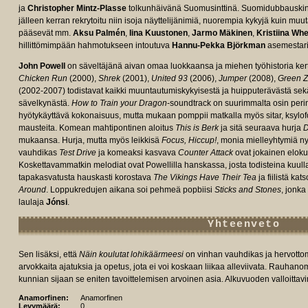
ja
Christopher Mintz-Plasse
tolkunhäivänä Suomusinttinä. Suomidubbauskin t
jälleen kerran rekrytoitu niin isoja näyttelijänimiä, nuorempia kykyjä kuin m
pääsevät mm.
Aksu Palmén
,
Iina Kuustonen
,
Jarmo Mäkinen
,
Kristiina Whe
hillittömimpään hahmotukseen intoutuva
Hannu-Pekka Björkman
asemestari
John Powell
on säveltäjänä aivan omaa luokkaansa ja miehen työhistoria ke
Chicken Run
(2000),
Shrek
(2001),
United 93
(2006),
Jumper
(2008),
Green 
(2002-2007) todistavat kaikki muuntautumiskykyisestä ja huipputerävästä se
sävelkynästä.
How to Train your Dragon
-soundtrack on suurimmalta osin perin
hyötykäyttävä kokonaisuus, mutta mukaan pomppii matkalla myös sitar, ksylofoni 
mausteita. Komean mahtipontinen aloitus
This is Berk
ja sitä seuraava hurja
D
mukaansa. Hurja, mutta myös leikkisä
Focus, Hiccup!
, monia mielleyhtymiä n
vauhdikas
Test Drive
ja komeaksi kasvava
Counter Attack
ovat jokainen elok
Koskettavammatkin melodiat ovat Powellilla hanskassa, josta todisteina kuul
tapakasvatusta hauskasti korostava
The Vikings Have Their Tea
ja fiilistä k
Around
. Loppukredujen aikana soi pehmeä popbiisi
Sticks and Stones
, jonka
laulaja
Jónsi
.
Yhteenveto
Sen lisäksi, että
Näin koulutat lohikäärmeesi
on vinhan vauhdikas ja hervott
arvokkaita ajatuksia ja opetus, jota ei voi koskaan liikaa alleviivata. Rauha
kunnian sijaan se eniten tavoittelemisen arvoinen asia. Alkuvuoden valloittav
Anamorfinen:
Anamorfinen
Levymäärä:
0