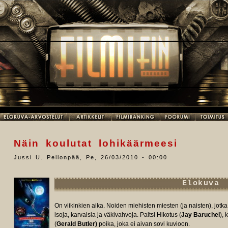
Näin koulutat lohikäärmeesi
Jussi U. Pellonpää
,
Pe, 26/03/2010 - 00:00
Elokuva
On viikinkien aika. Noiden miehisten miesten (ja naisten), jotka
isoja, karvaisia ja väkivahvoja. Paitsi Hikotus (
Jay Baruchel
),
(
Gerald Butler)
poika, joka ei aivan sovi kuvioon.