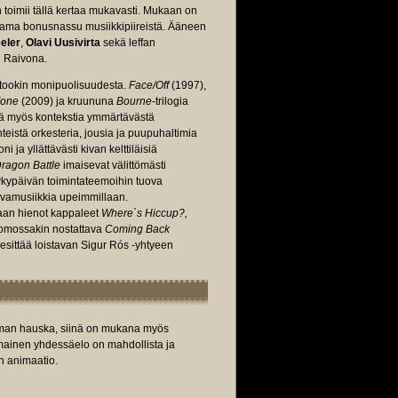
oimii tällä kertaa mukavasti. Mukaan on
uutama bonusnassu musiikkipiireistä. Ääneen
eler
,
Olavi Uusivirta
sekä leffan
 Raivona.
rtookin monipuolisuudesta.
Face/Off
(1997),
Zone
(2009) ja kruununa
Bourne
-trilogia
kä myös kontekstia ymmärtävästä
teistä orkesteria, jousia ja puupuhaltimia
ja yllättävästi kivan kelttiläisiä
ragon Battle
imaisevat välittömästi
ykypäivän toimintateemoihin tuova
uvamusiikkia upeimmillaan.
laan hienot kappaleet
Where`s Hiccup?,
atsomossakin nostattava
Coming Back
 esittää loistavan Sigur Rós -yhtyeen
oman hauska, siinä on mukana myös
nomainen yhdessäelo on mahdollista ja
in animaatio.