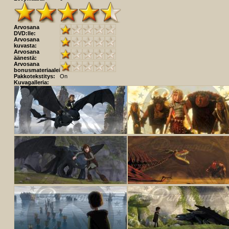
Arvosana
DVD:lle:
Arvosana
kuvasta:
Arvosana
äänestä:
Arvosana
bonusmateriaaleista:
Pakkotekstitys:
On
Kuvagalleria: