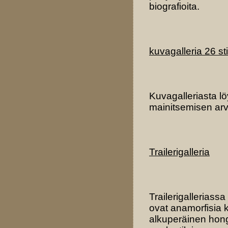
biografioita.
kuvagalleria 26 st
Kuvagalleriasta lö
mainitsemisen arvo
Trailerigalleria
Trailerigalleriass
ovat anamorfisia k
alkuperäinen hong