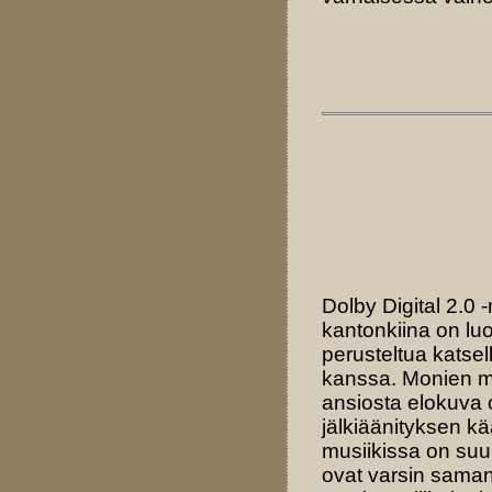
Dolby Digital 2.0 
kantonkiina on luo
perusteltua katsel
kanssa. Monien m
ansiosta elokuva 
jälkiäänityksen k
musiikissa on suuri
ovat varsin saman