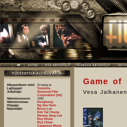
Hyppää pääsisältöön
Game of 
Alkuperäinen nimi:
Si wang ta
Lajityyppi:
Toiminta
Vesa Jalkane
Julkaisija:
Seasonal Film
Corporation [hk]
Valmistusvuosi:
1981
Valmistusmaa:
Hongkong
Ohjaaja:
Ng See-Yuen
Näyttelijät:
Bruce Lee
Kim Tai Chung
Hwang Jang Lee
Roy Horan
Roy Chiao
Casanova Wong