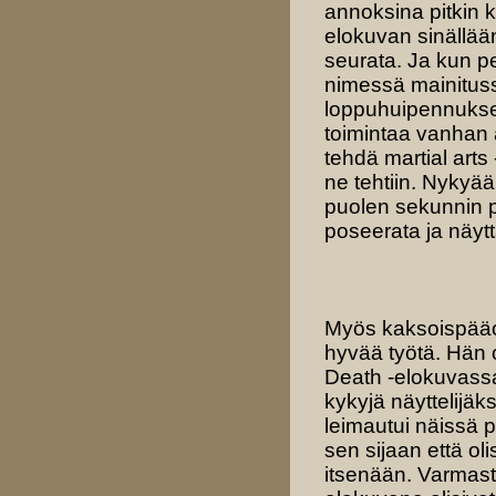
annoksina pitkin 
elokuvan sinällään
seurata. Ja kun p
nimessä mainituss
loppuhuipennukseks
toimintaa vanhan aj
tehdä martial art
ne tehtiin. Nykyä
puolen sekunnin pä
poseerata ja näytt
Myös kaksoispääos
hyvää työtä. Hän 
Death -elokuvassa
kykyjä näyttelijäks
leimautui näissä 
sen sijaan että ol
itsenään. Varmast