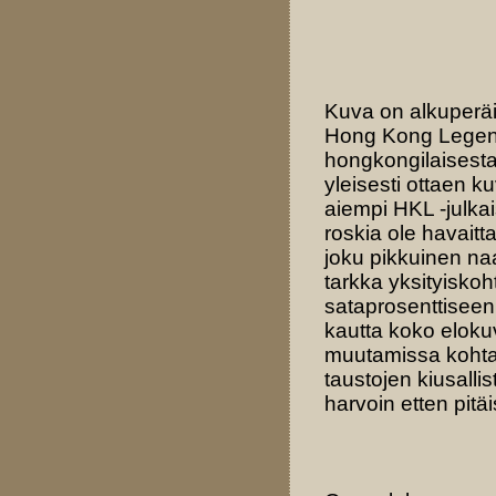
Kuva on alkuperäi
Hong Kong Legends
hongkongilaisesta
yleisesti ottaen 
aiempi HKL -julka
roskia ole havaitt
joku pikkuinen na
tarkka yksityiskoh
sataprosenttiseen
kautta koko eloku
muutamissa kohtau
taustojen kiusalli
harvoin etten pit