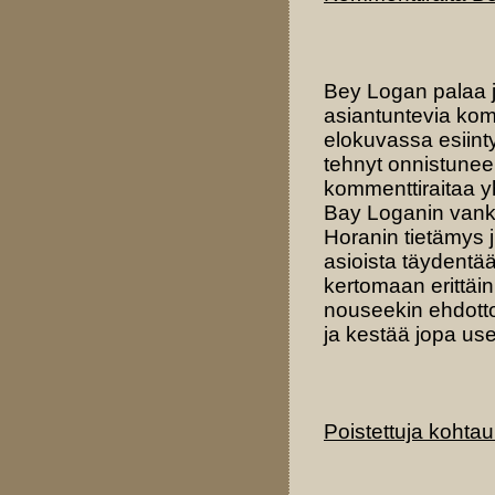
Bey Logan palaa 
asiantuntevia kom
elokuvassa esiin
tehnyt onnistunee
kommenttiraitaa 
Bay Loganin vankk
Horanin tietämys j
asioista täydentä
kertomaan erittäin
nouseekin ehdotto
ja kestää jopa us
Poistettuja kohtau