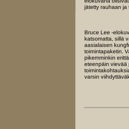
elokuvana olisivat
jätetty rauhaan ja 
Bruce Lee -elokuv
katsomatta, sillä 
aasialaisen kungf
toimintapaketin. V
pikemminkin eritt
eteenpäin vievää 
toimintakohtauksi
varsin viihdyttävä