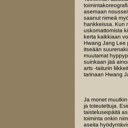
toimintakoreograf
asemaan nousseita
saanut nimeä myös
hankkeissa. Kun näy
uskomattomista ki
kerta kaikkiaan vo
Hwang Jang Lee p
itseään suurenaki
muutamat hyppypot
suinkaan jää ainoa
arts -taiturin liik
tarinaan Hwang J
Ja monet muutkin 
ja toteutettuja. E
taisteluseipäitä 
toiminta onkin ni
aseita hyödyntävi