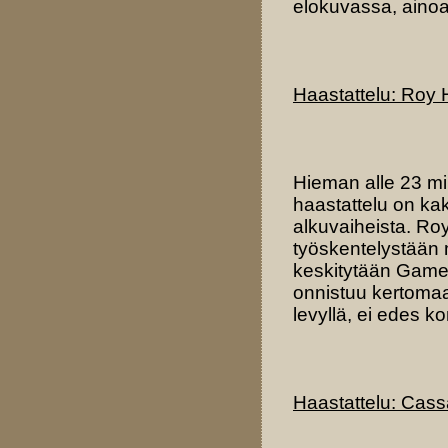
elokuvassa, ainoa
Haastattelu: Roy
Hieman alle 23 min
haastattelu on ka
alkuvaiheista. Roy 
työskentelystään 
keskitytään Game 
onnistuu kertomaan
levyllä, ei edes k
Haastattelu: Ca