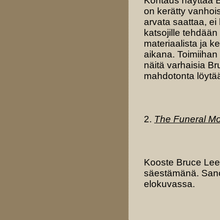
Kohtaus näyttää 
on kerätty vanhois
arvata saattaa, ei
katsojille tehdään
materiaalista ja 
aikana. Toimiihan
näitä varhaisia Br
mahdotonta löytää
2.
The Funeral M
Kooste Bruce Leen
säestämänä. Sanoi
elokuvassa.