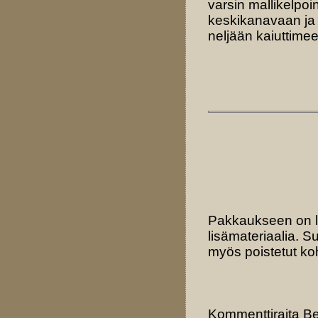
varsin mallikelpoin
keskikanavaan ja m
neljään kaiuttime
Pakkaukseen on löy
lisämateriaalia. S
myös poistetut koh
Kommenttiraita B