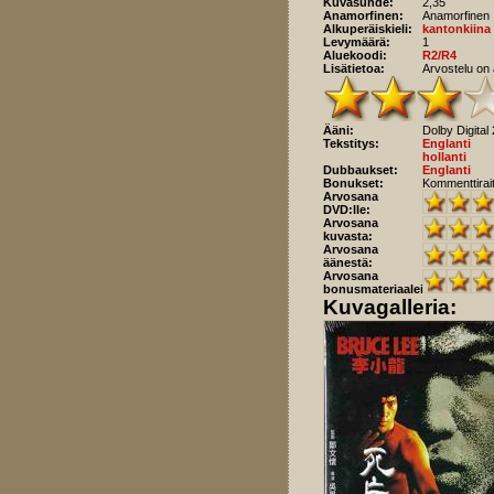
Kuvasuhde:
2,35
Anamorfinen:
Anamorfinen
Alkuperäiskieli:
kantonkiina
Levymäärä:
1
Aluekoodi:
R2/R4
Lisätietoa:
Arvostelu on 
Ääni:
Dolby Digital 
Tekstitys:
Englanti
hollanti
Dubbaukset:
Englanti
Bonukset:
Kommenttiraita
Arvosana
DVD:lle:
Arvosana
kuvasta:
Arvosana
äänestä:
Arvosana
bonusmateriaaleista:
Kuvagalleria: