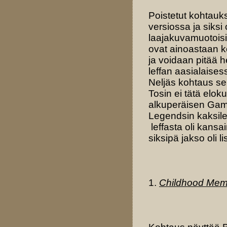
Poistetut kohtau
versiossa ja siksi
laajakuvamuotoisi
ovat ainoastaan k
ja voidaan pitää 
leffan aasialaise
Neljäs kohtaus sen
Tosin ei tätä elok
alkuperäisen Game
Legendsin kaksile
leffasta oli kansa
siksipä jakso oli 
1.
Childhood Mem