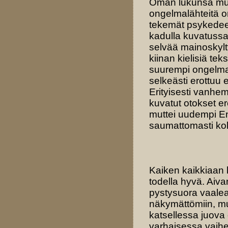
Oman lukunsa muod
ongelmalähteitä 
tekemät psykedeel
kadulla kuvatussa
selvää mainoskyltt
kiinan kielisiä te
suurempi ongelma o
selkeästi erottuu 
Erityisesti vanhem
kuvatut otokset ero
muttei uudempi En
saumattomasti ko
Kaiken kaikkiaan 
todella hyvä. Ai
pystysuora vaalea
näkymättömiin, mut
katsellessa juova 
varhaisessa vaih