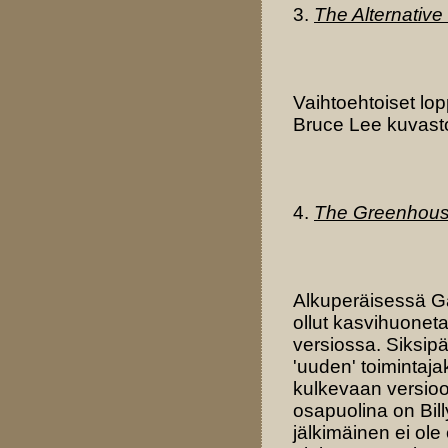
3.
The Alternativ
Vaihtoehtoiset lop
Bruce Lee kuvastoa
4.
The Greenhous
Alkuperäisessä G
ollut kasvihuoneta
versiossa. Siksip
'uuden' toimintaja
kulkevaan versioo
osapuolina on Bil
jälkimäinen ei ol