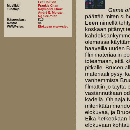
Lee Hoi San
Musiikki:
Frankie Chan
Game of
Tuottaja:
Raymond Chow
André E. Morgan
päättää miten sii
Ng See-Yuen
Ikäsuositus:
K18
Leen
nimellä tehty
Kesto:
84
WWW-sivu:
Elokuvan www-sivu
koskaan pitänyt t
kahdeksankymmentä 
olemassa käyttämä
haaveilla uuden 
filmimateriaalin p
toteamaan, että k
pitkälle. Brucen a
materiaali pysyi k
vanhemmista Bruc
filmattiin jo täytt
vastannutkaan odo
kädellä. Ohjaaja N
mitenkään mahdoll
elokuvaa, ja Bruc
Eikä hetkeäkään li
elokuvaan kohtauk