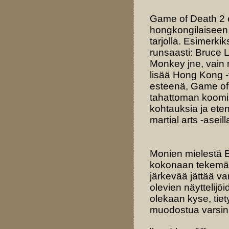
Game of Death 2 e
hongkongilaiseen 
tarjolla. Esimerki
runsaasti: Bruce L
Monkey jne, vain 
lisää Hong Kong -t
esteenä, Game of 
tahattoman koomis
kohtauksia ja eten
martial arts -aseil
Monien mielestä Br
kokonaan tekemättä,
järkevää jättää v
olevien näyttelijö
olekaan kyse, tiet
muodostua varsin