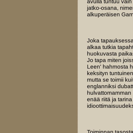
avulla tuntuu vai
jatko-osana, nimen
alkuperäisen Gam
Joka tapauksessa
alkaa tutkia tapa
huokuvasta paikas
Jo tapa miten jois
Leen' hahmosta ha
keksityn tuntuine
mutta se toimii k
englanniksi dubatt
hulvattomamman k
enää riitä ja tari
idioottimaisuudeks
Toiminnan tasosta