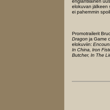
englantilainen uus
elokuvan jälkeen s
ei pahemmin spoil
Promotrailerit Bru
Dragon
ja Game of
elokuviin:
Encount
In China, Iron Fi
Butcher, In The L