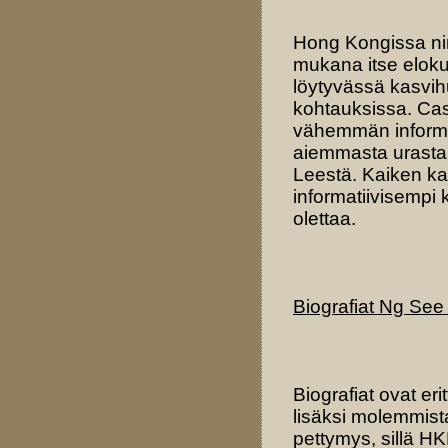
Hong Kongissa nim
mukana itse elok
löytyvässä kasvih
kohtauksissa. Ca
vähemmän informaa
aiemmasta urasta,
Leestä. Kaiken ka
informatiivisempi 
olettaa.
Biografiat Ng Se
Biografiat ovat eri
lisäksi molemmista
pettymys, sillä H