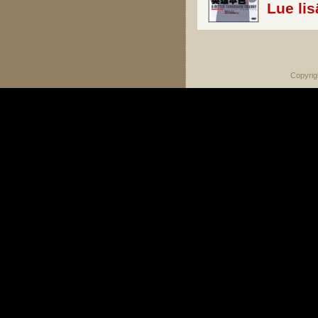
Lue lis
Sivut
Copyrig