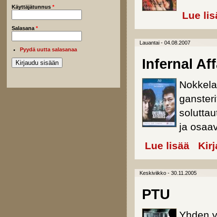
Käyttäjätunnus
*
Lue lis
Salasana
*
Lauantai - 04.08.2007
Pyydä uutta salasanaa
Infernal Aff
Nokkela 
gansteri
soluttau
ja osaav
Lue lisää
about Infe
Kir
Keskiviikko - 30.11.2005
PTU
Yhden y