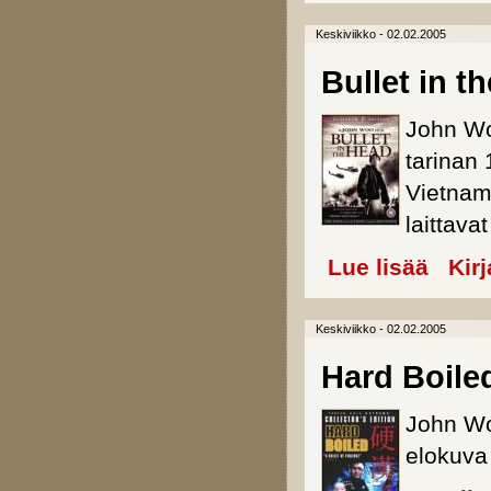
Keskiviikko - 02.02.2005
Bullet in t
John Wo
tarinan
Vietnam
laittava
Lue lisää
about Bull
Kir
Keskiviikko - 02.02.2005
Hard Boile
John Wo
elokuva 