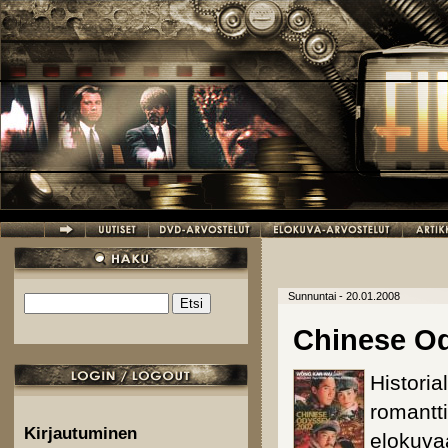
Hyppää pääsisältöön
Sunnuntai - 20.01.2008
Etsi
Hakulomake
Chinese O
Historia
romantti
Kirjautuminen
elokuva