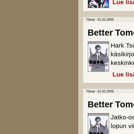
Lue lis
Tiistai - 01.02.2005
Better Tomo
Hark Ts
käsikirj
keskink
Lue lis
Tiistai - 01.02.2005
Better Tomo
Jatko-o
lopun vi