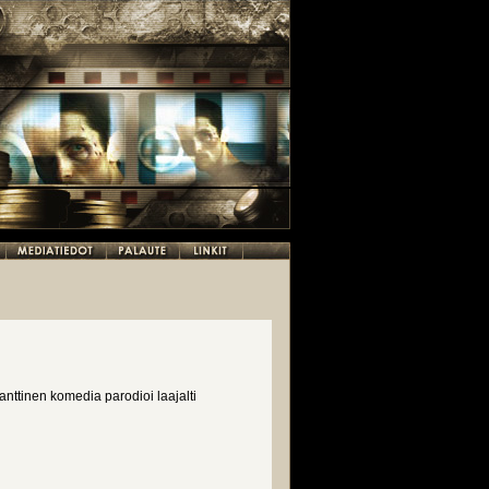
manttinen komedia parodioi laajalti