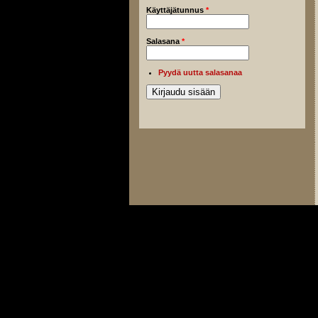
Käyttäjätunnus
*
Salasana
*
Pyydä uutta salasanaa