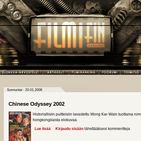
Sunnuntai - 20.01.2008
Chinese Odyssey 2002
Historiallisiin puitteisiin lavastettu Wong Kar-Wain tuottama ro
hongkongilaista elokuvaa.
Lue lisää
about Chinese Odyssey 2002
Kirjaudu sisään
lähettääksesi kommentteja