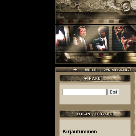
Hyppää pääsisältöön
Etsi
Hakulomake
Kirjautuminen