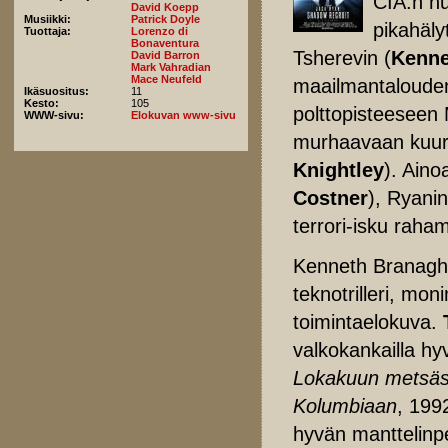
CIA:n nu
David Koepp
Musiikki:
Patrick Doyle
pikahäly
Tuottaja:
Lorenzo di
Bonaventura
Tsherevin (
Kenne
David Barron
Mark Vahradian
Mace Neufeld
maailmantalouden
Ikäsuositus:
11
Kesto:
105
polttopisteeseen
WWW-sivu:
Elokuvan www-sivu
murhaavaan kuuru
Knightley
). Aino
Costner
), Ryani
terrori-isku rah
Kenneth Branagh
teknotrilleri, mon
toimintaelokuva.
valkokankailla hy
Lokakuun metsäs
Kolumbiaan
, 199
hyvän manttelinp