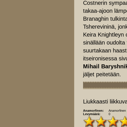
Costnerin sympaat
takaa-ajoon lämp
Branaghin tulkin
Tsherevininä, jon
Keira Knightleyn 
sinällään oudolta 
suurtakaan haast
itseironisessa si
Mihail Baryshn
jäljet peitetään.
Liukkaasti liikkuv
Anamorfinen:
Anamorfinen
Levymäärä:
0