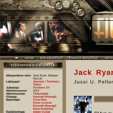
Hyppää pääsisältöön
Jack Rya
Alkuperäinen nimi:
Jack Ryan: Shadow
Recruit
Jussi U. Pell
Lajityyppi:
Jännitys / Toiminta /
Trilleri
Julkaisija:
Finnkino OY
Valmistusvuosi:
2014
Valmistusmaa:
Yhdysvallat
Ohjaaja:
Kenneth Branagh
Näyttelijät:
Chris Pine
Kevin Costner
Kenneth Branagh
Keira Knightley
Käsikirjoittaja:
Adam Cozad