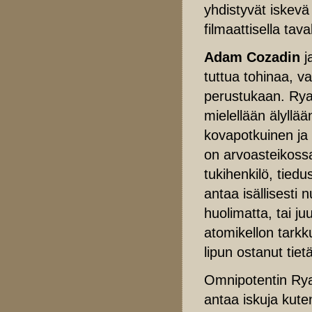
yhdistyvät iskevä
filmaattisella taval
Adam Cozadin
j
tuttua tohinaa, v
perustukaan. Ryan
mielellään älyllä
kovapotkuinen ja 
on arvoasteikoss
tukihenkilö, tied
antaa isällisesti 
huolimatta, tai juu
atomikellon tarkk
lipun ostanut tie
Omnipotentin Ryan
antaa iskuja kute