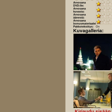
Arvosana
DVD:lle:
Arvosana
kuvasta:
Arvosana
äänestä:
Arvosana
bonusmateriaaleista:
Pakkotekstitys:
On
Kuvagalleria:
Kirjaudu sisään