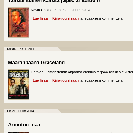
Tanssii susien kanssa (Special Edition)
Kevin Costnerin muhkea suurelokuva.
Lue lisää
about Tanssii susien kanssa (Special Edition)
Kirjaudu sisään
lähettääksesi kommentteja
Torstai - 23.06.2005
Määränpäänä Graceland
Demian Lichtensteinin ohjaama elokuva tarjoaa ronskia elviste
Lue lisää
about Määränpäänä Graceland
Kirjaudu sisään
lähettääksesi kommentteja
Tiistai - 17.08.2004
Armoton maa