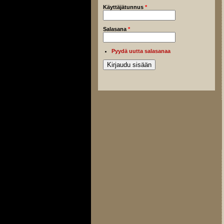
Käyttäjätunnus
*
Salasana
*
Pyydä uutta salasanaa