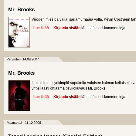
Mr. Brooks
Vuoden mies päivällä, sarjamurhaaja yöllä. Kevin Costnerin täh
Lue lisää
about Mr. Brooks
Kirjaudu sisään
lähettääksesi kommentteja
Perjantai - 14.09.2007
Mr. Brooks
Ihmismielen synkimpiä sopukoita valaisee kalman keltaisella val
yritteliäästi ohjaama psykokuvaus Mr. Brooks
Lue lisää
about Mr. Brooks
Kirjaudu sisään
lähettääksesi kommentteja
Maanantai - 11.12.2006