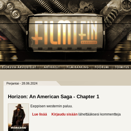
Perjantai - 28.06.2024
Horizon: An American Saga - Chapter 1
Eeppisen westernin paluu.
Lue lisää
about Horizon: An American Saga - Chapter 1
Kirjaudu sisään
lähettääksesi kommentteja