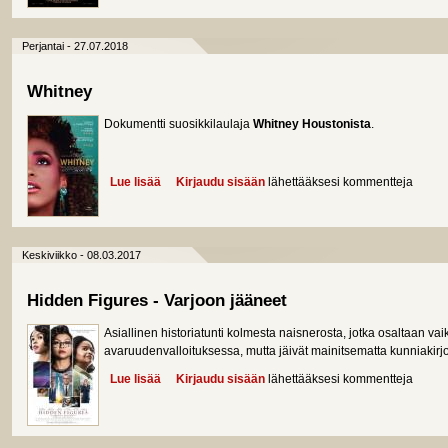
Perjantai - 27.07.2018
Whitney
Dokumentti suosikkilaulaja
Whitney Houstonista
.
Lue lisää
about Whitney
Kirjaudu sisään
lähettääksesi kommentteja
Keskiviikko - 08.03.2017
Hidden Figures - Varjoon jääneet
Asiallinen historiatunti kolmesta naisnerosta, jotka osaltaan vai
avaruudenvalloituksessa, mutta jäivät mainitsematta kunniakirjo
Lue lisää
about Hidden Figures - Varjoon jääneet
Kirjaudu sisään
lähettääksesi kommentteja