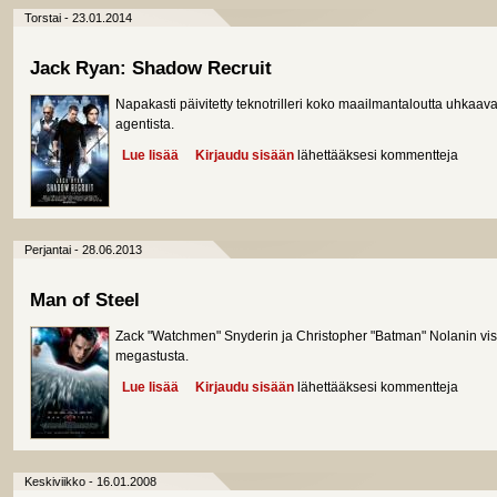
Torstai - 23.01.2014
Jack Ryan: Shadow Recruit
Napakasti päivitetty teknotrilleri koko maailmantaloutta uhkaavast
agentista.
Lue lisää
about Jack Ryan: Shadow Recruit
Kirjaudu sisään
lähettääksesi kommentteja
Perjantai - 28.06.2013
Man of Steel
Zack "Watchmen" Snyderin ja Christopher "Batman" Nolanin vi
megastusta.
Lue lisää
about Man of Steel
Kirjaudu sisään
lähettääksesi kommentteja
Keskiviikko - 16.01.2008