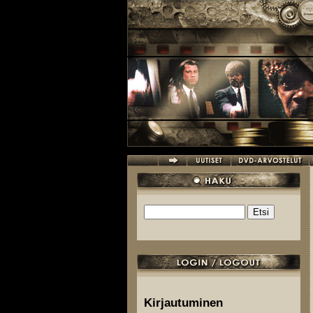
Hyppää pääsisältöön
Etsi
Hakulomake
Kirjautuminen