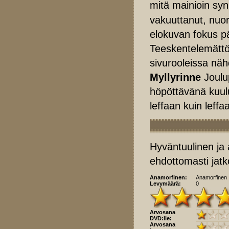
mitä mainioin sy
vakuuttanut, nuor
elokuvan fokus pä
Teeskentelemättöm
sivurooleissa n
Myllyrinne
Joulu
höpöttävänä kuulut
leffaan kuin leffa
Hyväntuulinen ja 
ehdottomasti jatk
Anamorfinen:
Anamorfinen
Levymäärä:
0
Arvosana
DVD:lle:
Arvosana