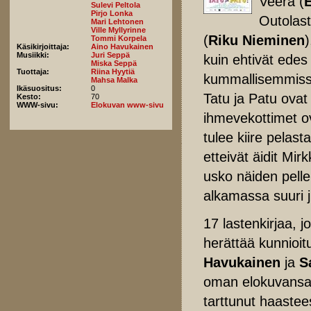
Veera (
E
Sulevi Peltola
Pirjo Lonka
Outolast
Mari Lehtonen
Ville Myllyrinne
(
Riku Nieminen
Tommi Korpela
Käsikirjoittaja:
Aino Havukainen
Musiikki:
Juri Seppä
kuin ehtivät edes
Miska Seppä
Tuottaja:
Riina Hyytiä
kummallisemmiss
Mahsa Malka
Ikäsuositus:
0
Tatu ja Patu ovat
Kesto:
70
WWW-sivu:
Elokuvan www-sivu
ihmevekottimet o
tulee kiire pelas
etteivät äidit Mirk
usko näiden pell
alkamassa suuri j
17 lastenkirjaa, 
herättää kunnioi
Havukainen
ja
S
oman elokuvansa.
tarttunut haastee