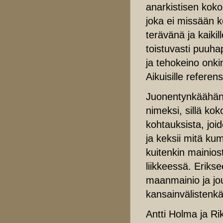
anarkistisen kok
joka ei missään k
terävänä ja kaiki
toistuvasti puuh
ja tehokeino onki
Aikuisille referen
Juonentynkäähän 
nimeksi, sillä kok
kohtauksista, joi
ja keksii mitä ku
kuitenkin mainios
liikkeessä. Eriks
maanmainio ja jou
kansainvälistenkää
Antti Holma ja Ri