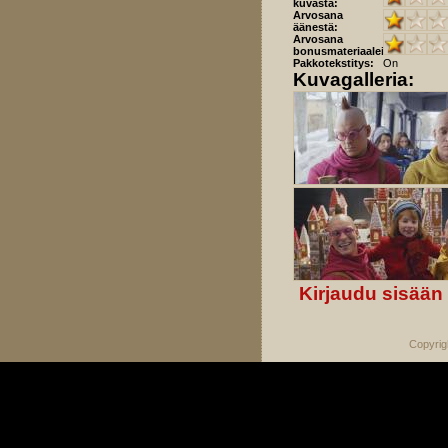
kuvasta:
Arvosana
äänestä:
Arvosana
bonusmateriaaleista:
Pakkotekstitys:
On
Kuvagalleria:
Kirjaudu sisään
Copyrig