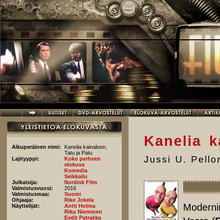
Hyppää pääsisältöön
Kanelia k
Alkuperäinen nimi:
Kanelia kainaloon,
Tatu ja Patu
Jussi U. Pell
Lajityyppi:
Koko perheen
elokuva
Komedia
Seikkailu
Julkaisija:
Nordisk Film
Valmistusvuosi:
2016
Valmistusmaa:
Suomi
Ohjaaja:
Rike Jokela
Modernin
Näyttelijät:
Antti Holma
Riku Nieminen
Eedit Patrakka