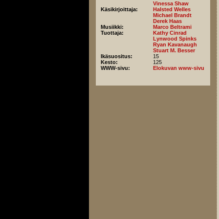
Vinessa Shaw
Käsikirjoittaja:
Halsted Welles
Michael Brandt
Derek Haas
Musiikki:
Marco Beltrami
Tuottaja:
Kathy Cinrad
Lynwood Spinks
Ryan Kavanaugh
Stuart M. Besser
Ikäsuositus:
15
Kesto:
125
WWW-sivu:
Elokuvan www-sivu