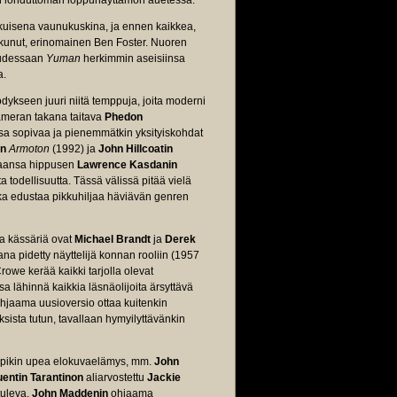
in lohduttoman loppunäyttämön auetessa.
kkuisena vaunukuskina, ja ennen kaikkea,
kunut, erinomainen Ben Foster. Nuoren
uudessaan
Yuman
herkimmin aseisiinsa
a.
ödykseen juuri niitä temppuja, joita moderni
kameran takana taitava
Phedon
sa sopivaa ja pienemmätkin yksityiskohdat
in
Armoton
(1992) ja
John Hillcoatin
uvaansa hippusen
Lawrence Kasdanin
todellisuutta. Tässä välissä pitää vielä
oka edustaa pikkuhiljaa häviävän genren
ia kässäriä ovat
Michael Brandt
ja
Derek
ana pidetty näyttelijä konnan rooliin (1957
 Crowe kerää kaikki tarjolla olevat
sa lähinnä kaikkia läsnäolijoita ärsyttävä
ohjaama uusioversio ottaa kuitenkin
sista tutun, tavallaan hymyilyttävänkin
ampikin upea elokuvaelämys, mm.
John
entin Tarantinon
aliarvostettu
Jackie
tuleva,
John Maddenin
ohjaama