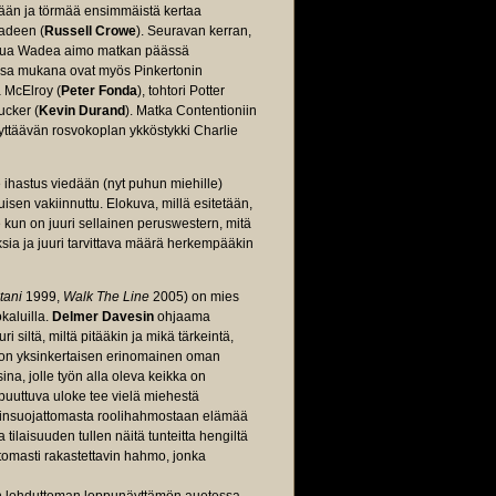
erään ja törmää ensimmäistä kertaa
Wadeen (
Russell Crowe
). Seuravan kerran,
dittua Wadea aimo matkan päässä
ussa mukana ovat myös Pinkertonin
 McElroy (
Peter Fonda
), tohtori Potter
ucker (
Kevin Durand
). Matka Contentioniin
yttäävän rosvokoplan ykköstykki Charlie
e ihastus viedään (nyt puhun miehille)
uisen vakiinnuttu. Elokuva, millä esitetään,
e kun on juuri sellainen peruswestern, mitä
ksia ja juuri tarvittava määrä herkempääkin
tani
1999,
Walk The Line
2005) on mies
kaluilla.
Delmer Davesin
ohjaama
 siltä, miltä pitääkin ja mikä tärkeintä,
 on yksinkertaisen erinomainen oman
a, jolle työn alla oleva keikka on
si puuttuva uloke tee vielä miehestä
lainsuojattomasta roolihahmostaan elämää
 tilaisuuden tullen näitä tunteitta hengiltä
tomasti rakastettavin hahmo, jonka