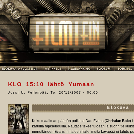
KLO 15:10 lähtö Yumaan
Jussi U. Pellonpää
,
To, 20/12/2007 - 00:00
Elokuva
Koko maailman päähän potkima Dan Evans (
Christian Bale
) 
karuilla rajaseuduilla. Rautatie tekee tuloaan ja suorin tie kulk
menettäneen Evansin maiden halki, mutta kovapää ei tahdo p