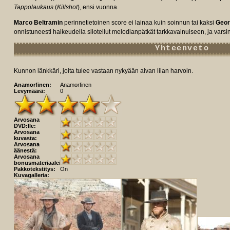
Tappolaukaus
(
Killshot
), ensi vuonna.
Marco Beltramin
perinnetietoinen score ei lainaa kuin soinnun tai kaksi
Geor
onnistuneesti haikeudella silotellut melodianpätkät tarkkavainuiseen, ja vars
Yhteenveto
Kunnon länkkäri, joita tulee vastaan nykyään aivan liian harvoin.
Anamorfinen:
Anamorfinen
Levymäärä:
0
Arvosana
DVD:lle:
Arvosana
kuvasta:
Arvosana
äänestä:
Arvosana
bonusmateriaaleista:
Pakkotekstitys:
On
Kuvagalleria: