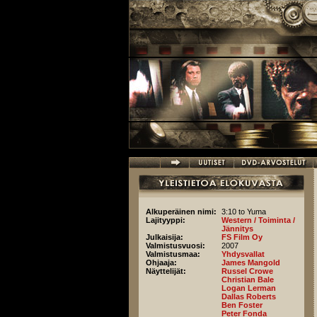
Hyppää pääsisältöön
Alkuperäinen nimi:
3:10 to Yuma
Lajityyppi:
Western / Toiminta /
Jännitys
Julkaisija:
FS Film Oy
Valmistusvuosi:
2007
Valmistusmaa:
Yhdysvallat
Ohjaaja:
James Mangold
Näyttelijät:
Russel Crowe
Christian Bale
Logan Lerman
Dallas Roberts
Ben Foster
Peter Fonda