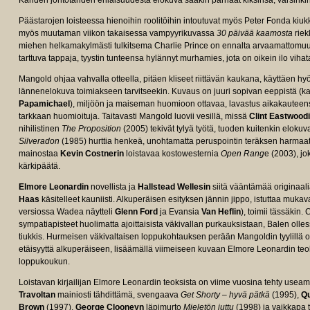
Kahden johtotähden erilaisuudesta elokuva saakin parhaat kiksinsä, varsink
Päästarojen loisteessa hienoihin roolitöihin intoutuvat myös Peter Fonda kiu
myös muutaman viikon takaisessa vampyyrikuvassa
30 päivää kaamosta
riek
miehen helkamakylmästi tulkitsema Charlie Prince on ennalta arvaamattom
tarttuva tappaja, tyystin tunteensa hylännyt murhamies, jota on oikein ilo vihat
Mangold ohjaa vahvalla otteella, pitäen kliseet riittävän kaukana, käyttäen hy
lännenelokuva toimiakseen tarvitseekin. Kuvaus on juuri sopivan eeppistä (
Papamichael
), miljöön ja maiseman huomioon ottavaa, lavastus aikakauteen
tarkkaan huomioituja. Taitavasti Mangold luovii vesillä, missä
Clint Eastwood
nihilistinen
The Proposition
(2005) tekivät tylyä työtä, tuoden kuitenkin elok
Silveradon
(1985) hurttia henkeä, unohtamatta peruspointin teräksen harmaata 
mainostaa
Kevin Costnerin
loistavaa kostowesternia
Open Rang
e (2003), j
kärkipäätä.
Elmore Leonardin
novellista ja
Hallstead Wellesin
siitä vääntämää originaal
Haas
käsitelleet kauniisti. Alkuperäisen esityksen jännin jippo, istuttaa mukav
versiossa Wadea näytteli
Glenn Ford
ja Evansia
Van Heflin
), toimii tässäkin.
sympatiapisteet huolimatta ajoittaisista väkivallan purkauksistaan, Balen olles
tiukkis. Hurmeisen väkivaltaisen loppukohtauksen perään Mangoldin tyylillä 
etäisyyttä alkuperäiseen, lisäämällä viimeiseen kuvaan Elmore Leonardin teok
loppukoukun.
Loistavan kirjailijan Elmore Leonardin teoksista on viime vuosina tehty use
Travoltan
mainiosti tähdittämä, svengaava
Get Shorty – hyvä pätkä
(1995),
Qu
Brown
(1997),
George Clooneyn
läpimurto
Mieletön juttu
(1998) ja vaikkapa 