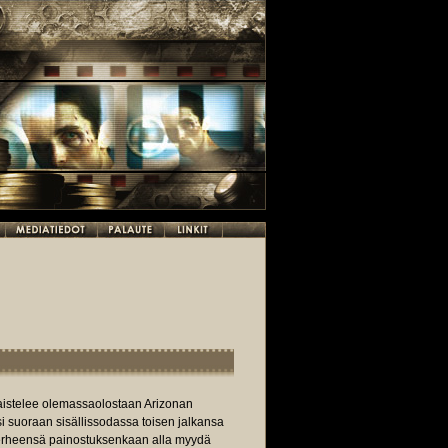
taistelee olemassaolostaan Arizonan
isi suoraan sisällissodassa toisen jalkansa
erheensä painostuksenkaan alla myydä