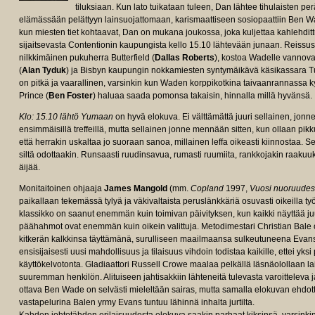
tiluksiaan. Kun lato tuikataan tuleen, Dan lähtee tihulaisten p
elämässään pelättyyn lainsuojattomaan, karismaattiseen sosiopaattiin Ben 
kun miesten tiet kohtaavat, Dan on mukana joukossa, joka kuljettaa kahleh
sijaitsevasta Contentionin kaupungista kello 15.10 lähtevään junaan. Reiss
nilkkimäinen pukuherra Butterfield (
Dallas Roberts
), kostoa Wadelle vannova
(
Alan Tyduk
) ja Bisbyn kaupungin nokkamiesten syntymäikävä käsikassara T
on pitkä ja vaarallinen, varsinkin kun Waden korppikotkina taivaanrannassa k
Prince (
Ben Foster
) haluaa saada pomonsa takaisin, hinnalla millä hyvänsä.
Klo: 15.10 lähtö Yumaan
on hyvä elokuva. Ei välttämättä juuri sellainen, jonn
ensimmäisillä treffeillä, mutta sellainen jonne mennään sitten, kun ollaan pikk
että herrakin uskaltaa jo suoraan sanoa, millainen leffa oikeasti kiinnostaa. S
siltä odottaakin. Runsaasti ruudinsavua, rumasti ruumiita, rankkojakin raakuu
äijää.
Monitaitoinen ohjaaja
James Mangold
(mm.
Copland
1997,
Vuosi nuoruudes
paikallaan tekemässä tylyä ja väkivaltaista peruslänkkäriä osuvasti oikeilla työ
klassikko on saanut enemmän kuin toimivan päivityksen, kun kaikki näyttää juuri
päähahmot ovat enemmän kuin oikein valittuja. Metodimestari Christian Bale
kitkerän kalkkinsa täyttämänä, surulliseen maailmaansa sulkeutuneena Evansin
ensisijaisesti uusi mahdollisuus ja tilaisuus vihdoin todistaa kaikille, ettei yk
käyttökelvotonta. Gladiaattori Russell Crowe maalaa pelkällä läsnäolollaan 
suuremman henkilön. Alituiseen jahtisakkiin lähteneitä tulevasta varoitteleva ja
ottava Ben Wade on selvästi mieleltään sairas, mutta samalla elokuvan ehdot
vastapelurina Balen yrmy Evans tuntuu lähinnä inhalta jurtilta.