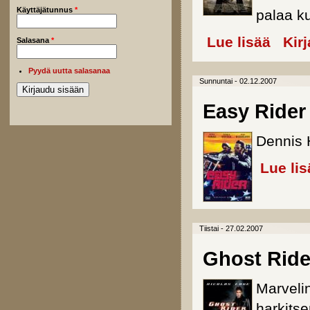
Käyttäjätunnus
*
palaa k
Lue lisää
about KLO
Kir
Salasana
*
Pyydä uutta salasanaa
Sunnuntai - 02.12.2007
Easy Rider 
Dennis 
Lue lis
Tiistai - 27.02.2007
Ghost Ride
Marveli
harkits