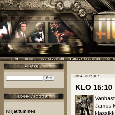
Hyppää pääsisältöön
Torstai - 20.12.2007
Etsi
Hakulomake
KLO 15:10 
Vanhast
James M
Kirjautuminen
klassikk