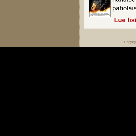
paholai
Lue lis
Copyrig